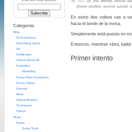
Enter your email address:
Tags:
1st
,
2nd
,
attempt
,
cellular
,
da
phone
,
position
,
second
,
suicide
,
t
En estos dos videos vas a ver
hacia el borde de la mesa.
Categorías
Blog
Simplemente está puesto en mod
3D Animations
Advertising Spots
Entonces, mientras vibra, baila!
Art
Challenges
Primer intento
Culture Above All
Curiosities
Marketing
Funny Flash Animations
Funny Videos
General
News
Optical Illusions
Techniques
Videos
Music
Guitar
Guitar Tools