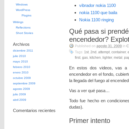
Windows
vibrador nokia 1100
WordPress
nokia 1100 que baila
Plugins
Nokia 1100 ringing
Writings
Reflections
Qué pasa si prendé
Short Stories
encendedor? Explo
Archivos
Published on
agosto 31, 2009
in
C
diciembre 2011
Tags:
1st
,
2nd
,
attempt
,
container
,
julio 2010
first
,
gas
,
kitchen
,
lighter
,
metal
,
pa
mayo 2010
febrero 2010
En estos dos videos, vas a 
enero 2010
encendedor en el fondo, cubier
octubre 2009
la llegada del fuego al encended
septiembre 2009
agosto 2009
Vas a ver qué pasa…
julio 2009
abril 2009
Todo fue hecho en condiciones
dudas).
Comentarios recientes
Primer intento