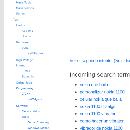
Music Tools
Music Videos
Songs
Tech
Firefox
Add-ons
Scripts
Hardware
8051
Keil Plugins
Ver el segundo intento! (Suicidio
High Voltage
Internet
E-Mail
Incoming search terms 
Searching
Online Tools
nokia que baila
Programming
personalizar nokia 1100
C/C++
celular nokia que baila
wxWidgets
nokia 1100 til salgs
Software
Excel add-ins
nokia 1100 vibrator
Tools
como hacer un vibrator
Game Cheating
vibrador de nokia 1100
Windows Mobile