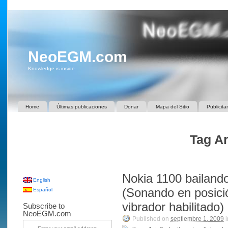
NeoEGM.com
Knowledge is inside
Home
Últimas publicaciones
Donar
Mapa del Sitio
Publicita
Tag Ar
Nokia 1100 bailando,
English
(Sonando en posici
Español
vibrador habilitado)
Subscribe to
NeoEGM.com
Published on
septiembre 1, 2009
i