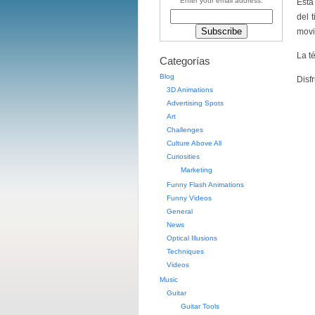
Enter your email address:
Esta
del 
movi
La t
Categorías
Blog
Disf
3D Animations
Advertising Spots
Art
Challenges
Culture Above All
Curiosities
Marketing
Funny Flash Animations
Funny Videos
General
News
Optical Illusions
Techniques
Videos
Music
Guitar
Guitar Tools