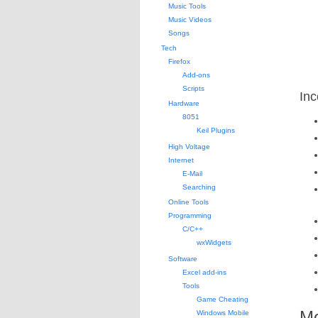
Music Tools
Music Videos
Songs
Tech
Firefox
Add-ons
Scripts
Inc
Hardware
8051
Keil Plugins
High Voltage
Internet
E-Mail
Searching
Online Tools
Programming
C/C++
wxWidgets
Software
Excel add-ins
Tools
Game Cheating
Mo
Windows Mobile