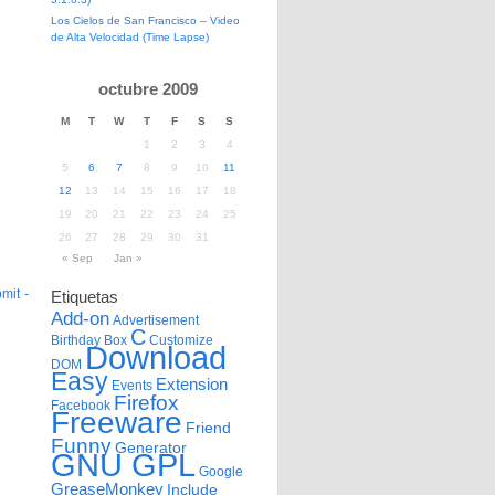
Los Cielos de San Francisco – Video
de Alta Velocidad (Time Lapse)
octubre 2009
M
T
W
T
F
S
S
1
2
3
4
5
6
7
8
9
10
11
12
13
14
15
16
17
18
19
20
21
22
23
24
25
26
27
28
29
30
31
« Sep
Jan »
bmit -
Etiquetas
Add-on
Advertisement
C
Birthday
Box
Customize
Download
DOM
Easy
Extension
Events
Firefox
Facebook
Freeware
Friend
Funny
Generator
GNU GPL
Google
GreaseMonkey
Include