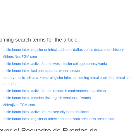
oming search terms for the article:
intitle:forum intext:register or intext:add topic dallas police department history
Videos|NeoEGM com
intitle:forum intext:active forums westminster college pennsylvania
intitle:forum intext:last post updates when answer
country music artists a-z inurl:/register intext:upcoming intext:published intext:su
inurl: php
intitle:forum intext:active forums research conferences in pakistan
intitle:forum intext:member list english versions of words
Video|NeoEGM com
intitle:forum intext:active forums security home builders
intitle:forum intext:register or intext:add topic som architects architecture
ver el Recuadro de Eventos de