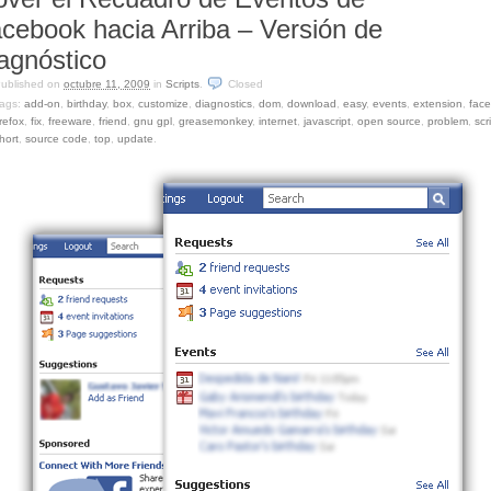
cebook hacia Arriba – Versión de
agnóstico
ublished on
octubre 11, 2009
in
Scripts
.
Closed
ags:
add-on
,
birthday
,
box
,
customize
,
diagnostics
,
dom
,
download
,
easy
,
events
,
extension
,
fac
irefox
,
fix
,
freeware
,
friend
,
gnu gpl
,
greasemonkey
,
internet
,
javascript
,
open source
,
problem
,
scr
hort
,
source code
,
top
,
update
.