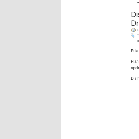
Di
D
P
T
g
Esta
Plan
opci
Disf