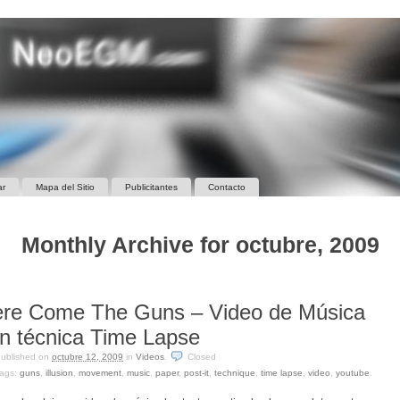
ar
Mapa del Sitio
Publicitantes
Contacto
Monthly Archive for octubre, 2009
re Come The Guns – Video de Música
n técnica Time Lapse
ublished on
octubre 12, 2009
in
Videos
.
Closed
ags:
guns
,
illusion
,
movement
,
music
,
paper
,
post-it
,
technique
,
time lapse
,
video
,
youtube
.