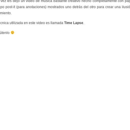
 vez les dejo un video de música bastante creativo hecho completamente con pa
tipo post-it (para anotaciones) mostrados uno detrás del otro para crear una ilusi
miento.
écnica utilizada en este video es llamada
Time Lapse
.
rútenlo