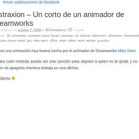
mover publicaciones de facebook
straxion – Un corto de un animador de
reamworks
ublished on
octubre 7, 2009
in
3D Animations
.
Closed
ags:
3d
,
animation
,
animator
,
boss
,
break
,
cassette
,
cd
,
clarinet
,
distraction
,
distraxion
,
dreamwor
uitar
,
heavy metal
,
job
,
mike stern
,
office
,
short
,
video
,
work
,
worker
,
youtube
.
 es una animación muy buena hecha por el animador de Dreamworks
Mike Stern
.
tea cuán molesta puede ser una canción para alguien a quien no le gusta y no 
ón de apagarla mientras trabaja en una oficina.
rútenla