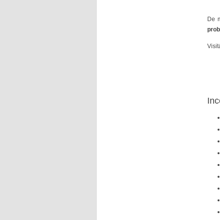
De m
prob
Visit
Inc