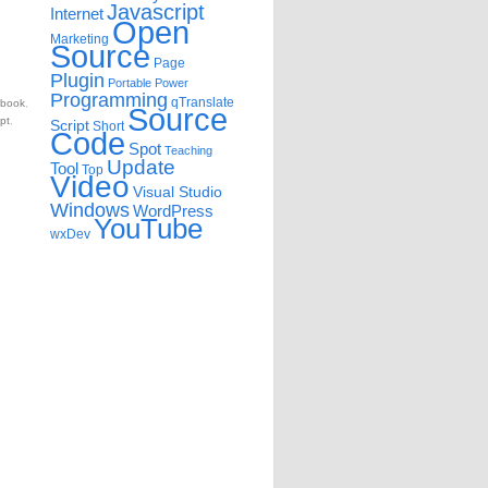
Javascript
Internet
Open
Marketing
Source
Page
Plugin
Portable
Power
Programming
qTranslate
ebook
,
Source
ipt
,
Script
Short
Code
Spot
Teaching
Update
Tool
Top
Video
Visual Studio
Windows
WordPress
YouTube
wxDev