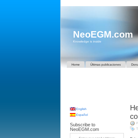
NeoEGM.com
Knowledge is inside
Home
Últimas publicaciones
Don
He
English
co
Español
P
Subscribe to
NeoEGM.com
T