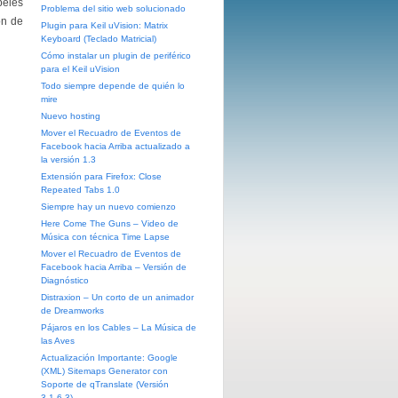
peles
Problema del sitio web solucionado
ón de
Plugin para Keil uVision: Matrix
Keyboard (Teclado Matricial)
Cómo instalar un plugin de periférico
para el Keil uVision
Todo siempre depende de quién lo
mire
Nuevo hosting
Mover el Recuadro de Eventos de
Facebook hacia Arriba actualizado a
la versión 1.3
Extensión para Firefox: Close
Repeated Tabs 1.0
Siempre hay un nuevo comienzo
Here Come The Guns – Video de
Música con técnica Time Lapse
Mover el Recuadro de Eventos de
Facebook hacia Arriba – Versión de
Diagnóstico
Distraxion – Un corto de un animador
de Dreamworks
Pájaros en los Cables – La Música de
las Aves
Actualización Importante: Google
(XML) Sitemaps Generator con
Soporte de qTranslate (Versión
3.1.6.3)