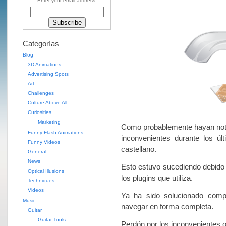
Enter your email address:
Categorías
Blog
3D Animations
Advertising Spots
Art
Challenges
Culture Above All
Curiosities
Marketing
Como probablemente hayan notad
Funny Flash Animations
inconvenientes durante los úl
Funny Videos
castellano.
General
News
Esto estuvo sucediendo debido 
Optical Illusions
los plugins que utiliza.
Techniques
Videos
Ya ha sido solucionado comp
Music
navegar en forma completa.
Guitar
Guitar Tools
Perdón por los inconvenientes 