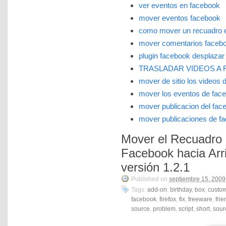
ver eventos en facebook
mover eventos facebook
como mover un recuadro 
mover comentarios faceb
plugin facebook desplazar 
TRASLADAR VIDEOS A
mover de sitio los videos 
mover los eventos de fac
mover publicacion del fac
mover publicaciones de f
Mover el Recuadro
Facebook hacia Arri
versión 1.2.1
Published on
septiembre 15, 2009
Tags:
add-on
,
birthday
,
box
,
custo
facebook
,
firefox
,
fix
,
freeware
,
frie
source
,
problem
,
script
,
short
,
sour