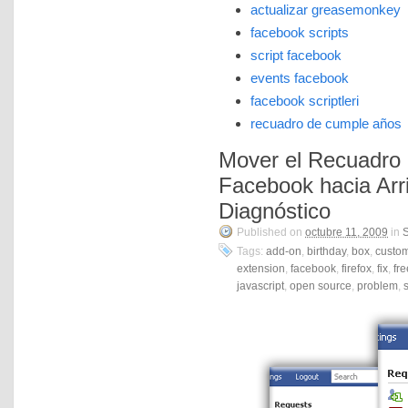
actualizar greasemonkey
facebook scripts
script facebook
events facebook
facebook scriptleri
recuadro de cumple años
Mover el Recuadro
Facebook hacia Arr
Diagnóstico
Published on
octubre 11, 2009
in
S
Tags:
add-on
,
birthday
,
box
,
custo
extension
,
facebook
,
firefox
,
fix
,
fr
javascript
,
open source
,
problem
,
s