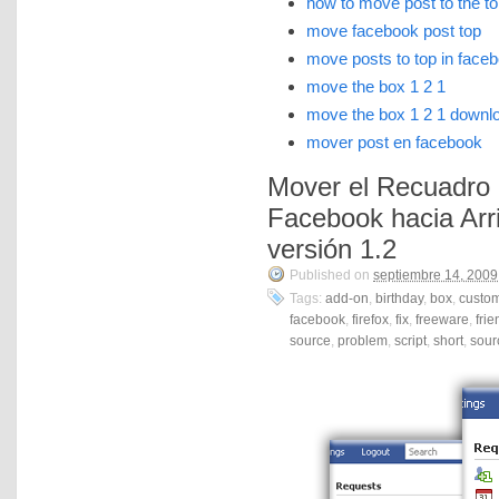
how to move post to the t
move facebook post top
move posts to top in face
move the box 1 2 1
move the box 1 2 1 downl
mover post en facebook
Mover el Recuadro
Facebook hacia Arri
versión 1.2
Published on
septiembre 14, 2009
Tags:
add-on
,
birthday
,
box
,
custo
facebook
,
firefox
,
fix
,
freeware
,
frie
source
,
problem
,
script
,
short
,
sour