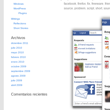
facebook
,
firefox
,
fix
,
freeware
,
frie
Windows
source
,
problem
,
script
,
short
,
sour
WordPress
Plugins
Writings
Reflections
Short Stories
Archivos
diciembre 2011
julio 2010
mayo 2010
febrero 2010
enero 2010
octubre 2009
septiembre 2009
agosto 2009
julio 2009
abril 2009
Comentarios recientes