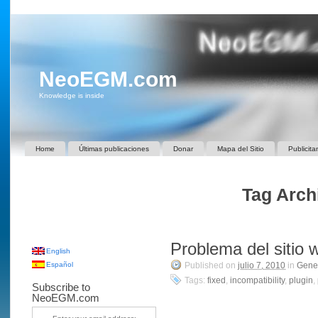
NeoEGM.com
Knowledge is inside
Home
Últimas publicaciones
Donar
Mapa del Sitio
Publicita
Tag Arch
Problema del sitio 
English
Español
Published on
julio 7, 2010
in
Gene
Tags:
fixed
,
incompatibility
,
plugin
,
Subscribe to
NeoEGM.com