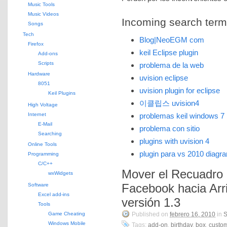
Music Tools
Music Videos
Incoming search terms 
Songs
Tech
Blog|NeoEGM com
Firefox
keil Eclipse plugin
Add-ons
Scripts
problema de la web
Hardware
uvision eclipse
8051
uvision plugin for eclipse
Keil Plugins
이클립스 uvision4
High Voltage
Internet
problemas keil windows 7
E-Mail
problema con sitio
Searching
plugins with uvision 4
Online Tools
plugin para vs 2010 diagr
Programming
C/C++
Mover el Recuadro
wxWidgets
Facebook hacia Arri
Software
Excel add-ins
versión 1.3
Tools
Game Cheating
Published on
febrero 16, 2010
in
S
Windows Mobile
Tags:
add-on
,
birthday
,
box
,
custo