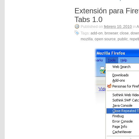
Extensión para Fir
Tabs 1.0
Published on
febrero 10, 2010
in
A
Tags:
add-on
,
browser
,
close
,
down
mozilla
,
open source
,
public
,
repet