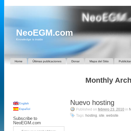
NeoEGM.com
Knowledge is inside
Home
Últimas publicaciones
Donar
Mapa del Sitio
Publicita
Monthly Archi
Nuevo hosting
English
Español
Published on
febrero 23, 2010
in
Tags:
hosting
,
site
,
website
.
Subscribe to
NeoEGM.com