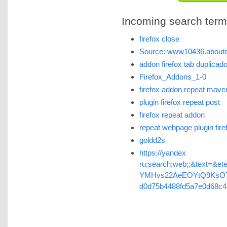
Incoming search terms 
firefox close
Source: www10436.aboutc
addon firefox tab duplicad
Firefox_Addons_1-0
firefox addon repeat mov
plugin firefox repeat post
firefox repeat addon
repeat webpage plugin fire
goldd2s
https://yandex 
ru;search;web;;&text=&et
YMHvs22AeEOYtQ9KsOT
d0d75b4488fd5a7e0d68c