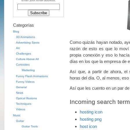
Enter your email address:
Categorías
Blog
3D Animations
Como quizás hayan notado, ayer 
Advertising Spots
razón de esto es que lo moví 
Art
Challenges
propia conexión y eso lo hacía
Culture Above All
días en los que la empresa de el
Curiosities
Marketing
Así que, a partir de ahora, el
Funny Flash Animations
horas del día. O, al menos, eso
Funny Videos
General
Así que les cuento en un par 
News
Optical Illusions
Incoming search terms 
Techniques
Videos
hosting icon
Music
hosting png
Guitar
host icon
Guitar Tools