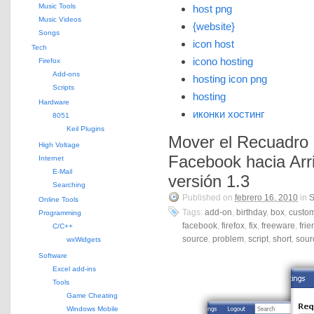
Music Tools
host png
Music Videos
{website}
Songs
icon host
Tech
icono hosting
Firefox
Add-ons
hosting icon png
Scripts
hosting
Hardware
иконки хостинг
8051
Keil Plugins
Mover el Recuadro
High Voltage
Facebook hacia Arri
Internet
E-Mail
versión 1.3
Searching
Published on
febrero 16, 2010
in
S
Online Tools
Tags:
add-on
,
birthday
,
box
,
custo
Programming
facebook
,
firefox
,
fix
,
freeware
,
frie
C/C++
source
,
problem
,
script
,
short
,
sour
wxWidgets
Software
Excel add-ins
Tools
Game Cheating
Windows Mobile