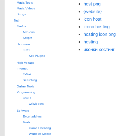
Music Tools
host png
Music Videos
{website}
Songs
icon host
Tech
icono hosting
Firefox
Add-ons
hosting icon png
Scripts
hosting
Hardware
иконки хостинг
8051
Keil Plugins
High Voltage
Internet
E-Mail
Searching
Online Tools
Programming
C/C++
wxWidgets
Software
Excel add-ins
Tools
Game Cheating
Windows Mobile