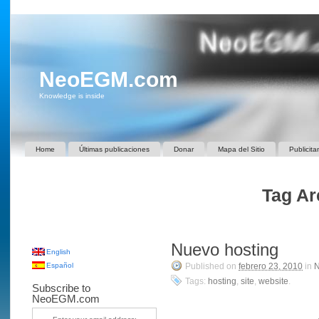
NeoEGM.com
Knowledge is inside
Home
Últimas publicaciones
Donar
Mapa del Sitio
Publicita
Tag Arc
Nuevo hosting
English
Español
Published on
febrero 23, 2010
in
Tags:
hosting
,
site
,
website
.
Subscribe to
NeoEGM.com