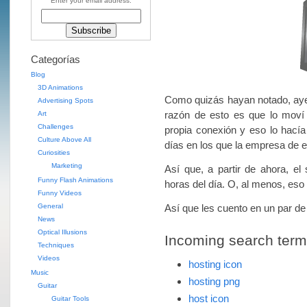
Enter your email address:
Categorías
Blog
3D Animations
Como quizás hayan notado, ayer 
Advertising Spots
razón de esto es que lo moví 
Art
Challenges
propia conexión y eso lo hacía
Culture Above All
días en los que la empresa de el
Curiosities
Marketing
Así que, a partir de ahora, el
Funny Flash Animations
horas del día. O, al menos, eso
Funny Videos
General
Así que les cuento en un par 
News
Optical Illusions
Incoming search terms 
Techniques
Videos
hosting icon
Music
hosting png
Guitar
host icon
Guitar Tools