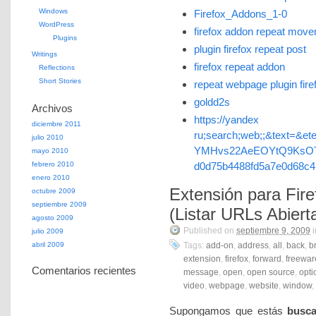
Windows
Firefox_Addons_1-0
WordPress
firefox addon repeat mov
Plugins
plugin firefox repeat post
Writings
firefox repeat addon
Reflections
Short Stories
repeat webpage plugin fire
goldd2s
Archivos
https://yandex 
diciembre 2011
ru;search;web;;&text=&et
julio 2010
YMHvs22AeEOYtQ9KsOT
mayo 2010
febrero 2010
d0d75b4488fd5a7e0d68c
enero 2010
Extensión para Fir
octubre 2009
septiembre 2009
(Listar URLs Abiert
agosto 2009
Published on
septiembre 9, 2009
i
julio 2009
abril 2009
Tags:
add-on
,
address
,
all
,
back
,
b
extension
,
firefox
,
forward
,
freewar
Comentarios recientes
message
,
open
,
open source
,
opti
video
,
webpage
,
website
,
window
,
Supongamos que estás
busc