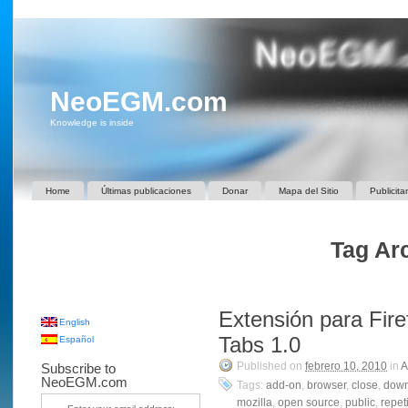
NeoEGM.com
Knowledge is inside
Home
Últimas publicaciones
Donar
Mapa del Sitio
Publicita
Tag Arc
Extensión para Fir
English
Tabs 1.0
Español
Published on
febrero 10, 2010
in
A
Subscribe to
NeoEGM.com
Tags:
add-on
,
browser
,
close
,
down
mozilla
,
open source
,
public
,
repet