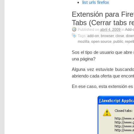
list urls firefox
Extensión para Fir
Tabs (Cerrar tabs r
Published on
abril 4, 2009
in
Add-
Tags:
add-on
,
browser
,
close
,
down
mozilla
,
open source
,
public
,
repet
Sos el tipo de usuario que abr
una página?
Alguna vez estuviste buscando
abriendo cada oferta que encon
En ese caso, esta extensión e