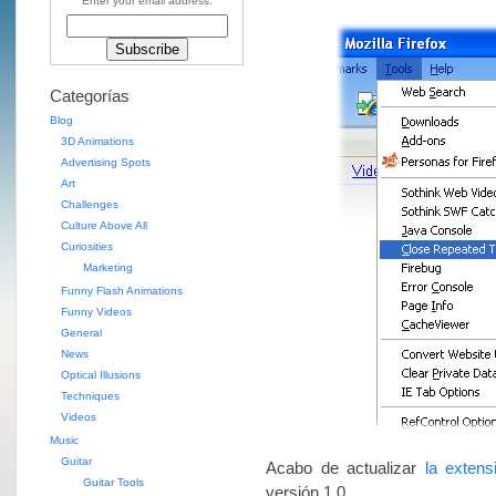
Enter your email address:
Categorías
Blog
3D Animations
Advertising Spots
Art
Challenges
Culture Above All
Curiosities
Marketing
Funny Flash Animations
Funny Videos
General
News
Optical Illusions
Techniques
Videos
Music
Guitar
Acabo de actualizar
la exten
Guitar Tools
versión 1.0.