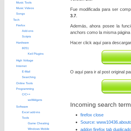
Music Tools
Music Videos
Fue modificada para ser com
Songs
3.7
.
Tech
Además, ahora posee la funcion
Firefox
Add-ons
anchors como la misma página 
Scripts
Hacer click aquí para descargar
Hardware
8051
Keil Plugins
High Voltage
Internet
O aquí para ir al post original 
E-Mail
Searching
Online Tools
Programming
C/C++
wxWidgets
Incoming search terms 
Software
Excel add-ins
firefox close
Tools
Source: www10436.aboutc
Game Cheating
addon firefox tab duplicad
Windows Mobile