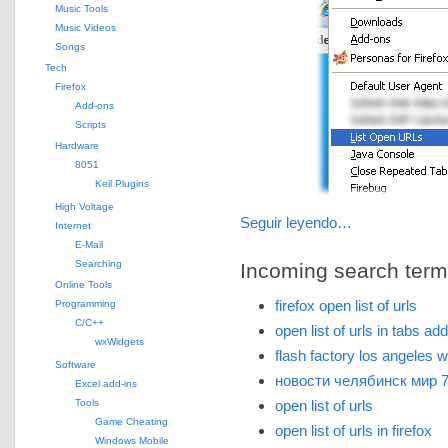
Music Tools
Music Videos
Songs
Tech
Firefox
Add-ons
Scripts
Hardware
8051
Keil Plugins
High Voltage
Seguir leyendo…
Internet
E-Mail
Searching
Incoming search terms 
Online Tools
firefox open list of urls
Programming
C/C++
open list of urls in tabs ad
wxWidgets
flash factory los angeles 
Software
новости челябинск мир 
Excel add-ins
Tools
open list of urls
Game Cheating
open list of urls in firefox
Windows Mobile