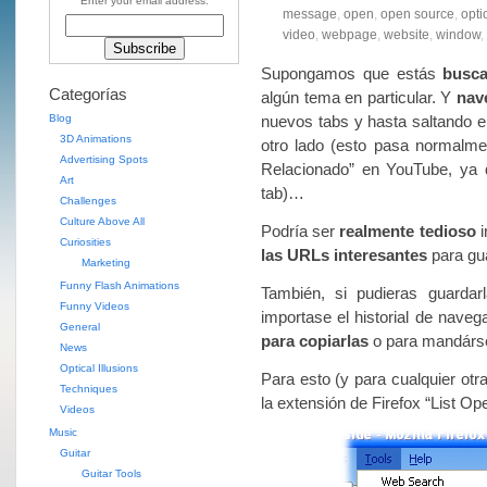
Enter your email address:
message
,
open
,
open source
,
opti
video
,
webpage
,
website
,
window
,
Supongamos que estás
busc
Categorías
algún tema en particular. Y
nav
Blog
nuevos tabs y hasta saltando ent
3D Animations
otro lado (esto pasa normalme
Advertising Spots
Relacionado” en YouTube, ya
Art
tab)…
Challenges
Culture Above All
Podría ser
realmente tedioso
i
Curiosities
las URLs interesantes
para gu
Marketing
Funny Flash Animations
También, si pudieras guarda
Funny Videos
importase el historial de nave
General
para copiarlas
o para mandárse
News
Optical Illusions
Para esto (y para cualquier otra
Techniques
la extensión de Firefox “List 
Videos
Music
Guitar
Guitar Tools