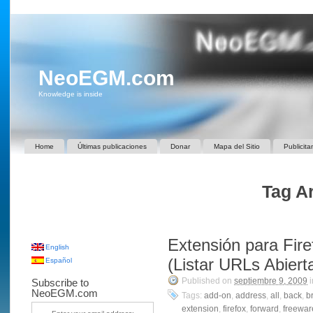
NeoEGM.com
Knowledge is inside
Home
Últimas publicaciones
Donar
Mapa del Sitio
Publicita
Tag Ar
Extensión para Fir
English
(Listar URLs Abiert
Español
Published on
septiembre 9, 2009
i
Subscribe to
NeoEGM.com
Tags:
add-on
,
address
,
all
,
back
,
b
extension
,
firefox
,
forward
,
freewar