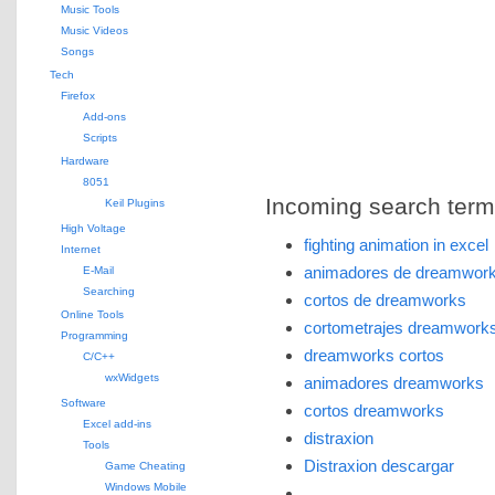
Music Tools
Music Videos
Songs
Tech
Firefox
Add-ons
Scripts
Hardware
8051
Incoming search terms 
Keil Plugins
High Voltage
fighting animation in excel
Internet
animadores de dreamwor
E-Mail
Searching
cortos de dreamworks
Online Tools
cortometrajes dreamwork
Programming
dreamworks cortos
C/C++
wxWidgets
animadores dreamworks
Software
cortos dreamworks
Excel add-ins
distraxion
Tools
Distraxion descargar
Game Cheating
Windows Mobile