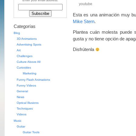
Enter your email address:
youtube
.
Esta es una animación muy b
Mike Stern
.
Categorías
Plantea cuán molesta puede s
Blog
gusta y no tiene opción de apaga
3D Animations
Advertising Spots
Disfrútenla
Art
Challenges
Culture Above All
Curiosities
Marketing
Funny Flash Animations
Funny Videos
General
News
Optical Illusions
Techniques
Videos
Music
Guitar
Guitar Tools