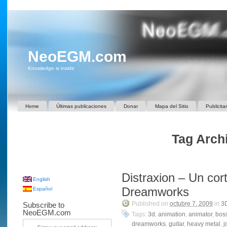
NeoEGM.com
Knowledge is inside
Home
Últimas publicaciones
Donar
Mapa del Sitio
Publicita
Tag Archi
Distraxion – Un cor
English
Dreamworks
Español
Published on
octubre 7, 2009
in
3
Subscribe to
NeoEGM.com
Tags:
3d
,
animation
,
animator
,
bos
dreamworks
,
guitar
,
heavy metal
,
j