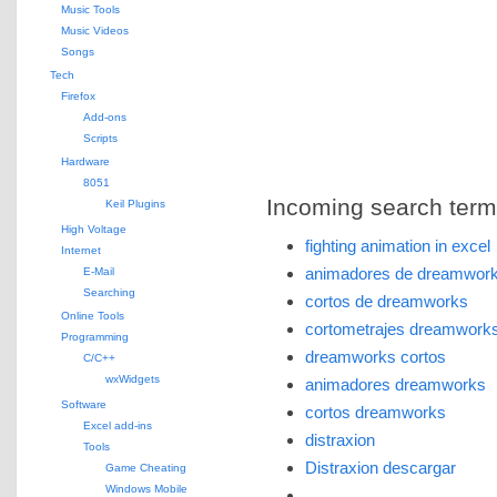
Music Tools
Music Videos
Songs
Tech
Firefox
Add-ons
Scripts
Hardware
8051
Incoming search terms 
Keil Plugins
High Voltage
fighting animation in excel
Internet
animadores de dreamwor
E-Mail
Searching
cortos de dreamworks
Online Tools
cortometrajes dreamwork
Programming
dreamworks cortos
C/C++
wxWidgets
animadores dreamworks
Software
cortos dreamworks
Excel add-ins
distraxion
Tools
Distraxion descargar
Game Cheating
Windows Mobile