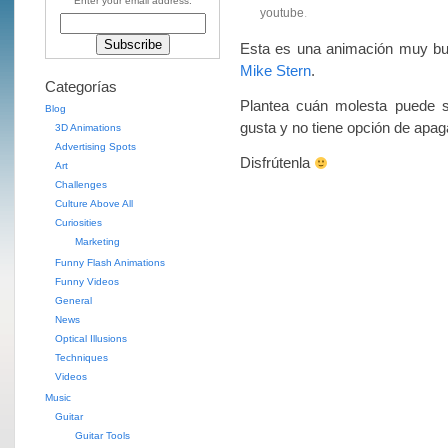
Enter your email address:
youtube
.
Esta es una animación muy b
Mike Stern
.
Categorías
Plantea cuán molesta puede s
Blog
gusta y no tiene opción de apaga
3D Animations
Advertising Spots
Disfrútenla
Art
Challenges
Culture Above All
Curiosities
Marketing
Funny Flash Animations
Funny Videos
General
News
Optical Illusions
Techniques
Videos
Music
Guitar
Guitar Tools