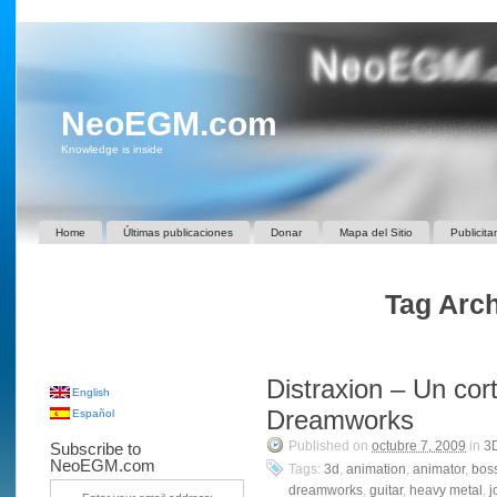
NeoEGM.com
Knowledge is inside
Home
Últimas publicaciones
Donar
Mapa del Sitio
Publicita
Tag Arch
Distraxion – Un cor
English
Dreamworks
Español
Published on
octubre 7, 2009
in
3
Subscribe to
NeoEGM.com
Tags:
3d
,
animation
,
animator
,
bos
dreamworks
,
guitar
,
heavy metal
,
j