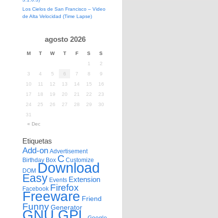
Los Cielos de San Francisco – Video
de Alta Velocidad (Time Lapse)
agosto 2026
M
T
W
T
F
S
S
1
2
3
4
5
6
7
8
9
10
11
12
13
14
15
16
17
18
19
20
21
22
23
24
25
26
27
28
29
30
31
« Dec
Etiquetas
Add-on
Advertisement
C
Birthday
Box
Customize
Download
DOM
Easy
Extension
Events
Firefox
Facebook
Freeware
Friend
Funny
Generator
GNU GPL