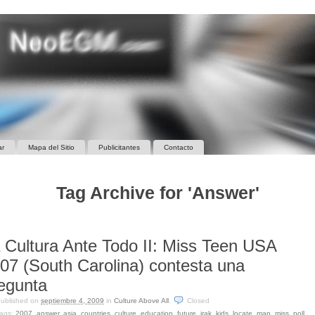
ar
Mapa del Sitio
Publicitantes
Contacto
Tag Archive for 'Answer'
 Cultura Ante Todo II: Miss Teen USA
07 (South Carolina) contesta una
egunta
ublished on
septiembre 4, 2009
in
Culture Above All
.
Closed
ags:
2007
,
answer
,
asia
,
countries
,
culture
,
education
,
future
,
irak
,
kids
,
locate
,
map
,
miss
,
poll
,