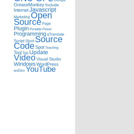
Google
GreaseMonkey
Include
Javascript
Internet
Open
Marketing
Source
Page
Plugin
Portable
Power
Programming
qTranslate
Source
Script
Short
Code
Spot
Teaching
Update
Tool
Top
Video
Visual Studio
Windows
WordPress
YouTube
wxDev