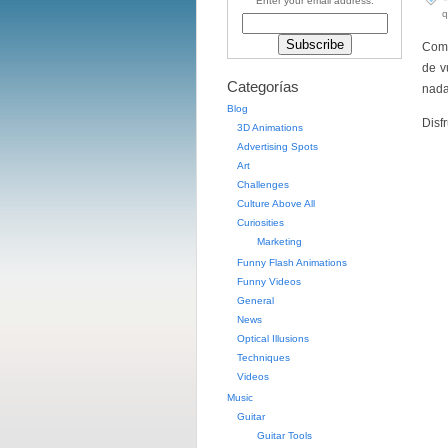
Enter your email address:
q
Como
de v
Categorías
nada
Blog
Disf
3D Animations
Advertising Spots
Art
Challenges
Culture Above All
Curiosities
Marketing
Funny Flash Animations
Funny Videos
General
News
Optical Illusions
Techniques
Videos
Music
Guitar
Guitar Tools