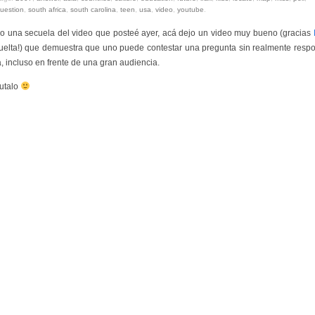
uestion
,
south africa
,
south carolina
,
teen
,
usa
,
video
,
youtube
.
 una secuela del video que posteé ayer, acá dejo un video muy bueno (gracias
uelta!) que demuestra que uno puede contestar una pregunta sin realmente resp
, incluso en frente de una gran audiencia.
rutalo