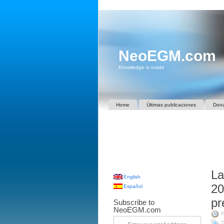
NeoEGM.com
Knowledge is inside
Home
Últimas publicaciones
Don
La
English
20
Español
pr
Subscribe to
NeoEGM.com
P
T