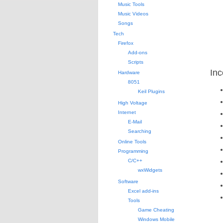
Music Tools
Music Videos
Songs
Tech
Firefox
Add-ons
Scripts
Inc
Hardware
8051
Keil Plugins
High Voltage
Internet
E-Mail
Searching
Online Tools
Programming
C/C++
wxWidgets
Software
Excel add-ins
Tools
Game Cheating
Windows Mobile