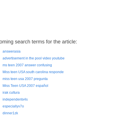
oming search terms for the article:
answerasia
advertisement in the pool video youtube
ms teen 2007 answer confusing
Miss teen USA south carolina responde
miss teen usa 2007 pregunta
Miss Teen USA 2007 español
irak cultura
independentx4s
especiallyv7o
dinner1zk