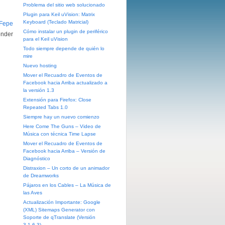
Problema del sitio web solucionado
Plugin para Keil uVision: Matrix
Keyboard (Teclado Matricial)
Fepe
Cómo instalar un plugin de periférico
onder
para el Keil uVision
Todo siempre depende de quién lo
mire
Nuevo hosting
Mover el Recuadro de Eventos de
Facebook hacia Arriba actualizado a
la versión 1.3
Extensión para Firefox: Close
Repeated Tabs 1.0
Siempre hay un nuevo comienzo
Here Come The Guns – Video de
Música con técnica Time Lapse
Mover el Recuadro de Eventos de
Facebook hacia Arriba – Versión de
Diagnóstico
Distraxion – Un corto de un animador
de Dreamworks
Pájaros en los Cables – La Música de
las Aves
Actualización Importante: Google
(XML) Sitemaps Generator con
Soporte de qTranslate (Versión
3.1.6.3)