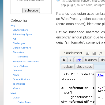
Enter your email address:
Tags:
blogging
,
convert_chars
,
do
php
,
plugin
,
source code
,
wordpre
Para los que están acostumbra
de WordPress y odian cuando
Categorías
(entre otras cosas), hice este pl
Blog
3D Animations
Estuve buscando bastante es
Advertising Spots
encontrar ningun plugin que te 
Art
dejar “sin formato”, comencé a 
Challenges
Culture Above All
Curiosities
Marketing
Funny Flash Animations
Funny Videos
General
News
Optical Illusions
Techniques
Videos
Music
Guitar
Guitar Tools