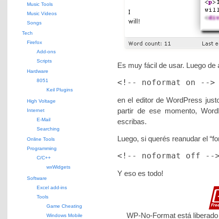
Music Tools
Music Videos
Songs
Tech
Firefox
Add-ons
Scripts
Es muy fácil de usar. Luego de 
Hardware
8051
<!-- noformat on -->
Keil Plugins
en el editor de WordPress justo
High Voltage
partir de ese momento, Word
Internet
E-Mail
escribas.
Searching
Luego, si querés reanudar el “fo
Online Tools
Programming
<!-- noformat off --
C/C++
wxWidgets
Y eso es todo!
Software
Excel add-ins
Tools
Game Cheating
WP-No-Format está liberado b
Windows Mobile