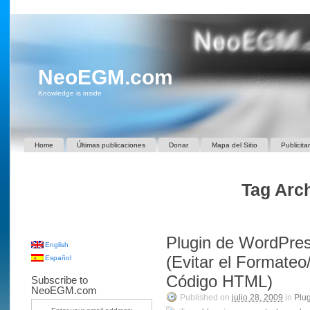
NeoEGM.com
Knowledge is inside
Home
Últimas publicaciones
Donar
Mapa del Sitio
Publicita
Tag Arch
Plugin de WordPre
English
(Evitar el Formateo
Español
Código HTML)
Subscribe to
NeoEGM.com
Published on
julio 28, 2009
in
Plu