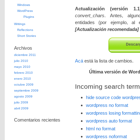
Windows
Actualización (versión 1.1
WordPress
convert_chars
. Antes, algun
Plugins
entidades (por ejemplo, al 
Writings
[Actualización recomendada]
Reflections
Short Stories
Descarg
Archivos
diciembre 2011
Acá
está la lista de cambios.
julio 2010
mayo 2010
Última versión de Word
febrero 2010
enero 2010
octubre 2009
Incoming search terms 
septiembre 2009
agosto 2009
hide source code wordpres
julio 2009
wordpress no format
abril 2009
wordpress losing formatti
Comentarios recientes
wordpress auto format
html no format
wordpress noformat