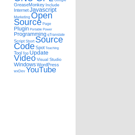
Google
GreaseMonkey
Include
Javascript
Internet
Open
Marketing
Source
Page
Plugin
Portable
Power
Programming
qTranslate
Source
Script
Short
Code
Spot
Teaching
Update
Tool
Top
Video
Visual Studio
Windows
WordPress
YouTube
wxDev