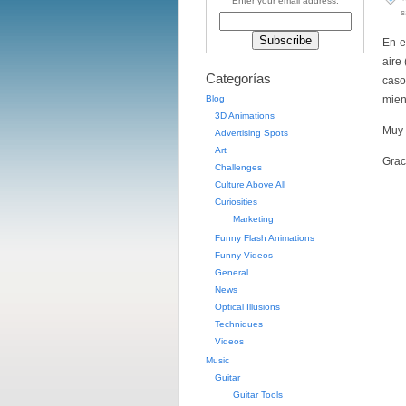
Enter your email address:
s
En e
aire
Categorías
caso
Blog
mien
3D Animations
Muy 
Advertising Spots
Art
Grac
Challenges
Culture Above All
Curiosities
Marketing
Funny Flash Animations
Funny Videos
General
News
Optical Illusions
Techniques
Videos
Music
Guitar
Guitar Tools