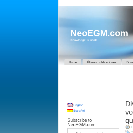
NeoEGM.com
Knowledge is inside
Home
Últimas publicaciones
Don
Di
English
vo
Español
qu
Subscribe to
NeoEGM.com
P
T