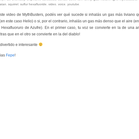
atan
,
squirrel
,
sulfur hexafluoride
,
video
,
voice
,
youtube
.
ste video de MythBusters, podés ver qué sucede si inhalás un gas más liviano q
 (en este caso Helio) o si, por el contrario, inhalás un gas más denso que el aire (en
 Hexafluoruro de Azufre). En el primer caso, tu voz se convierte en la de una ard
tras que en el otro se convierte en la del diablo!
divertido e interesante
ias
Fepe
!