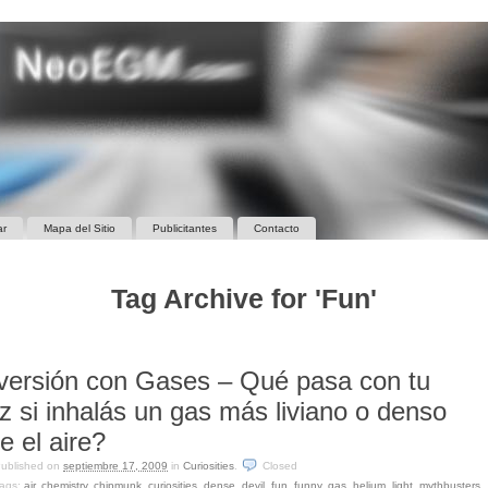
ar
Mapa del Sitio
Publicitantes
Contacto
Tag Archive for 'Fun'
versión con Gases – Qué pasa con tu
z si inhalás un gas más liviano o denso
e el aire?
ublished on
septiembre 17, 2009
in
Curiosities
.
Closed
ags:
air
,
chemistry
,
chipmunk
,
curiosities
,
dense
,
devil
,
fun
,
funny
,
gas
,
helium
,
light
,
mythbusters
,