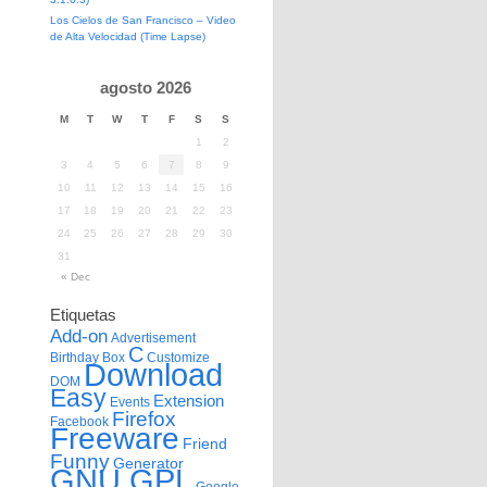
Los Cielos de San Francisco – Video
de Alta Velocidad (Time Lapse)
agosto 2026
M
T
W
T
F
S
S
1
2
3
4
5
6
7
8
9
10
11
12
13
14
15
16
17
18
19
20
21
22
23
24
25
26
27
28
29
30
31
« Dec
Etiquetas
Add-on
Advertisement
C
Birthday
Box
Customize
Download
DOM
Easy
Extension
Events
Firefox
Facebook
Freeware
Friend
Funny
Generator
GNU GPL