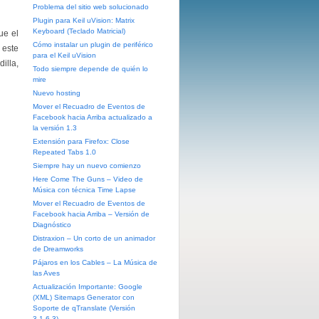
Problema del sitio web solucionado
Plugin para Keil uVision: Matrix
Keyboard (Teclado Matricial)
ue el
Cómo instalar un plugin de periférico
 este
para el Keil uVision
illa,
Todo siempre depende de quién lo
mire
Nuevo hosting
Mover el Recuadro de Eventos de
Facebook hacia Arriba actualizado a
la versión 1.3
Extensión para Firefox: Close
Repeated Tabs 1.0
Siempre hay un nuevo comienzo
Here Come The Guns – Video de
Música con técnica Time Lapse
Mover el Recuadro de Eventos de
Facebook hacia Arriba – Versión de
Diagnóstico
Distraxion – Un corto de un animador
de Dreamworks
Pájaros en los Cables – La Música de
las Aves
Actualización Importante: Google
(XML) Sitemaps Generator con
Soporte de qTranslate (Versión
3.1.6.3)