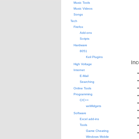
Music Tools
Music Videos
Songs
Tech
Firefox
Add-ons
Scripts
Hardware
8051
Keil Plugins
Inc
High Voltage
Internet
E-Mail
Searching
Online Tools
Programming
C/C++
wxWidgets
Software
Excel add-ins
Tools
Game Cheating
Windows Mobile