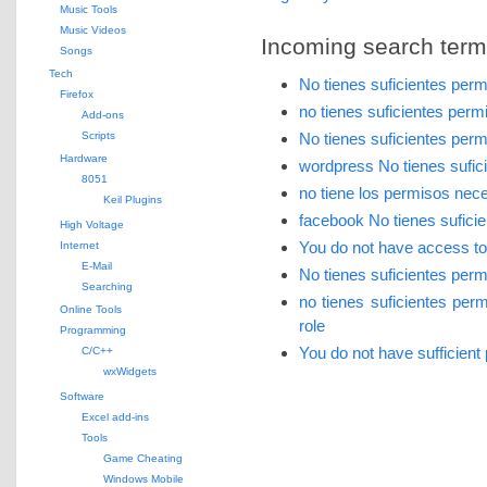
Music Tools
Music Videos
Incoming search terms 
Songs
Tech
No tienes suficientes per
Firefox
no tienes suficientes per
Add-ons
Scripts
No tienes suficientes per
Hardware
wordpress No tienes sufic
8051
no tiene los permisos nec
Keil Plugins
facebook No tienes sufici
High Voltage
You do not have access to t
Internet
E-Mail
No tienes suficientes per
Searching
no tienes suficientes pe
Online Tools
role
Programming
You do not have sufficient
C/C++
wxWidgets
Software
Excel add-ins
Tools
Game Cheating
Windows Mobile