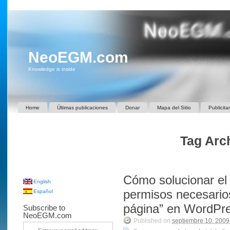
NeoEGM.com
Knowledge is inside
Home
Últimas publicaciones
Donar
Mapa del Sitio
Publicita
Tag Arch
Cómo solucionar el
English
permisos necesario
Español
página” en WordPr
Subscribe to
NeoEGM.com
Published on
septiembre 10, 2009