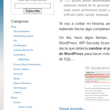
Enter your email address:
Tags:
access
,
admin
,
administratio
database
,
default
,
fill
,
fix
,
generate
page
,
panel
,
permissions
,
plugin
,
p
sufficient
,
table
,
update
,
webpage
,
Categorías
Te voy a contar mi historia, p
Blog
habiendo hecho algo completam
3D Animations
Advertising Spots
Un día, hace algún tiempo, e
Art
WordPress WP-Security-Scan, 
Challenges
decía que debería
cambiar el p
Culture Above All
de WordPress
para hacer más d
Curiosities
de SQL…
Marketing
Funny Flash Animations
Funny Videos
General
News
Optical Illusions
Techniques
Videos
Music
Guitar
Guitar Tools
Seguir leyendo…