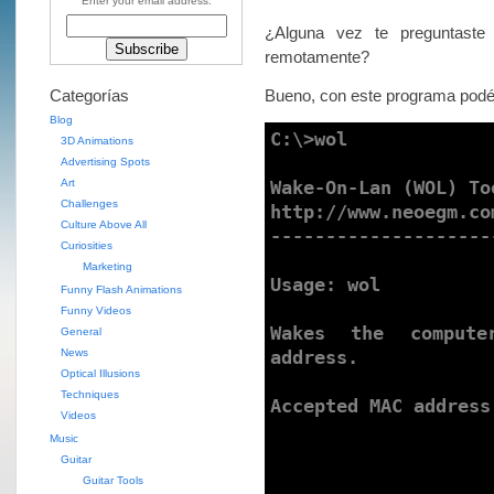
Enter your email address:
¿Alguna vez te preguntaste
remotamente?
Categorías
Bueno, con este programa podé
Blog
C:\>wol

3D Animations
Advertising Spots
Art
Wake-On-Lan (WOL) To
Challenges
http://www.neoegm.co
Culture Above All
--------------------
Curiosities
Marketing
Usage: wol 
Funny Flash Animations
Funny Videos
Wakes the compute
General
News
address.

Optical Illusions
Techniques
Accepted MAC address
Videos
                              01
Music
                              01
Guitar
                              01
Guitar Tools