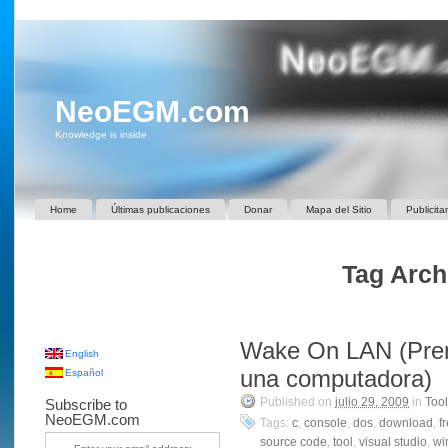
NeoEGM.com
Knowledge is inside
Home
Últimas publicaciones
Donar
Mapa del Sitio
Publicita
Tag Arch
Wake On LAN (Pre
English
una computadora)
Español
Published on
julio 29, 2009
in
Too
Subscribe to
NeoEGM.com
Tags:
c
,
console
,
dos
,
download
,
f
source code
,
tool
,
visual studio
,
wi