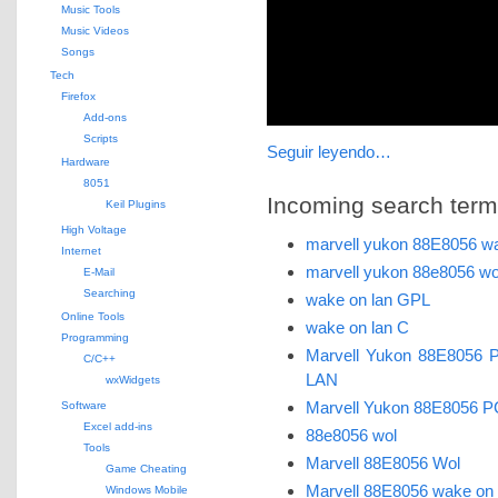
                              
Music Tools
                              
Music Videos
Songs
                             
Tech
                             
Firefox
Add-ons
Scripts
Seguir leyendo…
Hardware
8051
Incoming search terms 
Keil Plugins
High Voltage
marvell yukon 88E8056 wa
Internet
marvell yukon 88e8056 wo
E-Mail
Searching
wake on lan GPL
Online Tools
wake on lan C
Programming
Marvell Yukon 88E8056 P
C/C++
LAN
wxWidgets
Marvell Yukon 88E8056 PC
Software
Excel add-ins
88e8056 wol
Tools
Marvell 88E8056 Wol
Game Cheating
Marvell 88E8056 wake on 
Windows Mobile