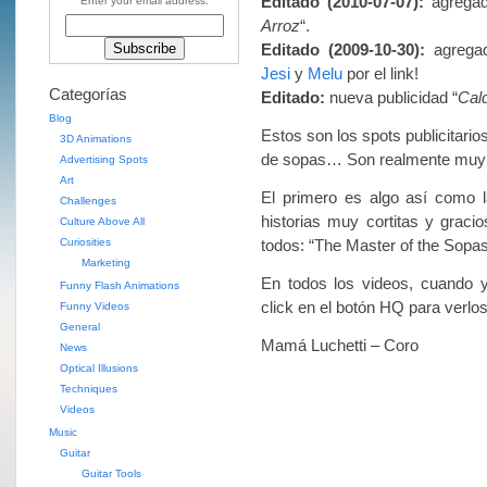
Editado (2010-07-07):
agregad
Enter your email address:
Arroz
“.
Editado (2009-10-30):
agregad
Jesi
y
Melu
por el link!
Categorías
Editado:
nueva publicidad “
Cal
Blog
Estos son los spots publicitario
3D Animations
de sopas… Son realmente muy
Advertising Spots
Art
El primero es algo así como la
Challenges
historias muy cortitas y graci
Culture Above All
Curiosities
todos: “The Master of the Sop
Marketing
En todos los videos, cuando 
Funny Flash Animations
click en el botón HQ para verlo
Funny Videos
General
Mamá Luchetti – Coro
News
Optical Illusions
Techniques
Videos
Music
Guitar
Guitar Tools