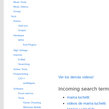
Music Tools
Music Videos
Songs
Tech
Firefox
Add-ons
Scripts
Hardware
8051
Keil Plugins
High Voltage
Internet
E-Mail
Searching
Online Tools
Programming
Ver los demás videos!
C/C++
wxWidgets
Incoming search terms 
Software
Excel add-ins
mama luchetti
Tools
Game Cheating
videos de mama luchetti
Windows Mobile