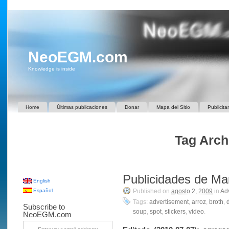
NeoEGM.com
Knowledge is inside
Home
Últimas publicaciones
Donar
Mapa del Sitio
Publicita
Tag Archi
Publicidades de Ma
English
Español
Published on
agosto 2, 2009
in
Adv
Tags:
advertisement
,
arroz
,
broth
,
Subscribe to
soup
,
spot
,
stickers
,
video
.
NeoEGM.com