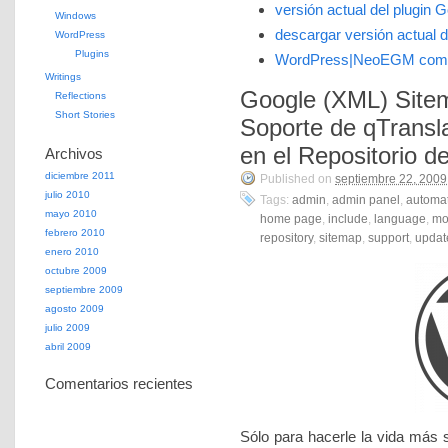
versión actual del plugin 
Windows
descargar versión actual 
WordPress
Plugins
WordPress|NeoEGM com
Writings
Google (XML) Site
Reflections
Short Stories
Soporte de qTransla
en el Repositorio 
Archivos
diciembre 2011
Published on
septiembre 22, 2009
julio 2010
Tags:
admin
,
admin panel
,
automat
mayo 2010
home page
,
include
,
language
,
mo
febrero 2010
repository
,
sitemap
,
support
,
updat
enero 2010
octubre 2009
septiembre 2009
agosto 2009
julio 2009
abril 2009
Comentarios recientes
Sólo para hacerle la vida más s