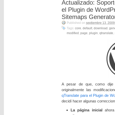
Actualizado: Soport
el Plugin de WordP
Sitemaps Generator
Published on
septiembre 13, 2009
Tags:
core
,
default
,
download
,
gen
modified
,
page
,
plugin
,
qtranslate
,
A pesar de que, como dije e
originalmente las modificaci
qTranslate para el Plugin de 
decidí hacer algunas correccion
La página inicial
ahora 