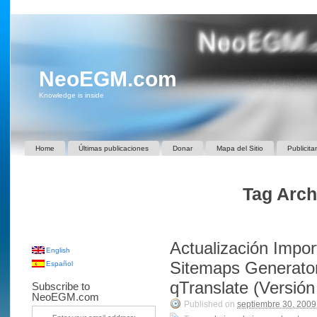
NeoEGM.com
Knowledge is inside
Home
Últimas publicaciones
Donar
Mapa del Sitio
Publicita
Tag Arch
Actualización Impo
English
Sitemaps Generator
Español
qTranslate (Versión
Subscribe to
NeoEGM.com
Published on
septiembre 30, 2009