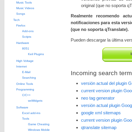
Music Tools
original (que no soporta qT
Music Videos
Songs
Realmente recomendo actua
Tech
notificaciones para esta versi
Firefox
(que no soporta qTranslate).
Add-ons
Scripts
Pueden descargar la última versi
Hardware
8051
I
Keil Plugins
High Voltage
Internet
Incoming search terms 
E-Mail
Searching
versión actual del plugin 
Online Tools
Programming
current version plugin Go
C/C++
neo tag generator
wxWidgets
versión actual plugin Goo
Software
google xml sitemaps
Excel add-ins
Tools
current version plugin Go
Game Cheating
qtranslate sitemap
Windows Mobile