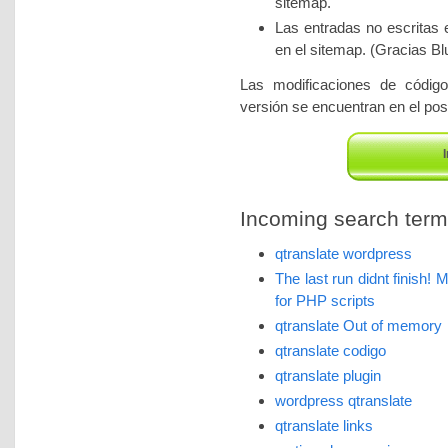
sitemap.
Las entradas no escritas 
en el sitemap. (Gracias Blu
Las modificaciones de códig
versión se encuentran en el post
I
Incoming search terms 
qtranslate wordpress
The last run didnt finish!
for PHP scripts
qtranslate Out of memory
qtranslate codigo
qtranslate plugin
wordpress qtranslate
qtranslate links