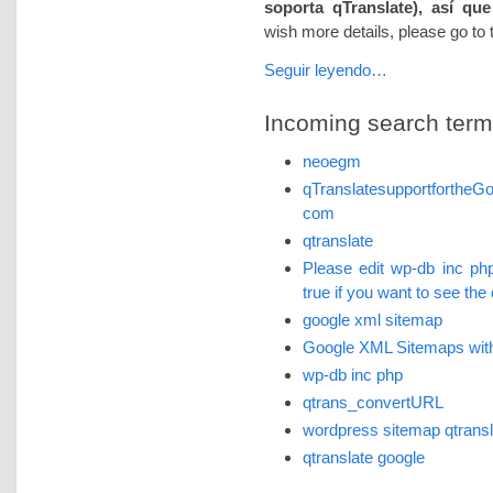
soporta qTranslate), así que
wish more details, please go to
Seguir leyendo…
Incoming search terms 
neoegm
qTranslatesupportforthe
com
qtranslate
Please edit wp-db inc p
true if you want to see the
google xml sitemap
Google XML Sitemaps with
wp-db inc php
qtrans_convertURL
wordpress sitemap qtransl
qtranslate google