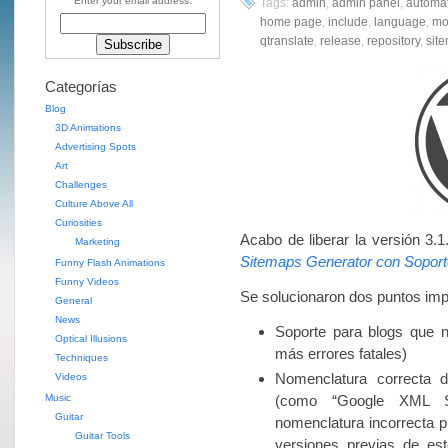
Enter your email address:
Tags:
admin
,
admin panel
,
automat
home page
,
include
,
language
,
mo
qtranslate
,
release
,
repository
,
sit
Categorías
Blog
3D Animations
Advertising Spots
Art
Challenges
Culture Above All
Curiosities
Acabo de liberar la versión 3.1
Marketing
Sitemaps Generator con Soport
Funny Flash Animations
Funny Videos
Se solucionaron dos puntos imp
General
News
Soporte para blogs que n
Optical Illusions
más errores fatales)
Techniques
Nomenclatura correcta d
Videos
Music
(como “Google XML Si
Guitar
nomenclatura incorrecta 
Guitar Tools
versiones previas de est