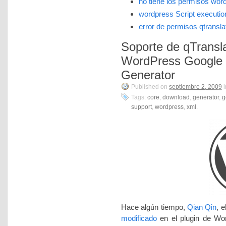
no tiene los permisos wor
wordpress Script executio
error de permisos qtransla
Soporte de qTransla
WordPress Google 
Generator
Published on
septiembre 2, 2009
i
Tags:
core
,
download
,
generator
,
g
support
,
wordpress
,
xml
.
Hace algún tiempo,
Qian Qin
, 
modificado
en el plugin de W