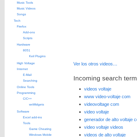
Music Tools
Music Videos
Songs
Tech
Firefox
Add-ons
Scripts
Hardware
8051
Keil Plugins
Ver los otros videos…
High Voltage
Internet
E-Mail
Incoming search terms 
Searching
Online Tools
videos voltaje
Programming
www video-voltaje com
C/C++
videovoltage com
wxWidgets
video voltaje
Software
Excel add-ins
generador de alto voltaje 
Tools
video voltaje videos
Game Cheating
videos de alto voltaje
Windows Mobile