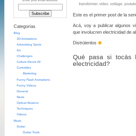
Enter your email address:
transformer
,
video
,
voltage
,
youtub
Este es el primer post de la seri
Acá, voy a publicar algunos v
Categorías
que involucren electricidad de al
Blog
3D Animations
Distrútenlos
Advertising Spots
Art
Qué pasa si tocás l
Challenges
Culture Above All
electricidad?
Curiosities
Marketing
Funny Flash Animations
Funny Videos
General
News
Optical Illusions
Techniques
Videos
Music
Guitar
Guitar Tools