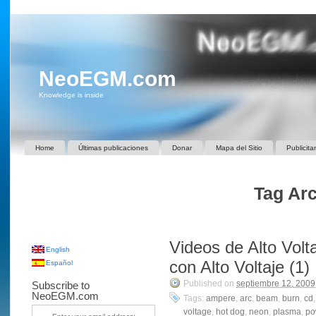
NeoEGM.com
Knowledge is inside
Home
Últimas publicaciones
Donar
Mapa del Sitio
Publicita
Tag Arc
Videos de Alto Volt
English
con Alto Voltaje (1)
Español
Published on
septiembre 12, 2009
Subscribe to
NeoEGM.com
Tags:
ampere
,
arc
,
beam
,
burn
,
cd
voltage
,
hot dog
,
neon
,
plasma
,
po