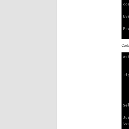
co
Ev
Pr
Cada
As
--
Ti
      
     
        3
        4
Se
Ju
te