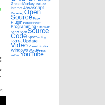
Google
GreaseMonkey
Include
Javascript
Internet
Open
?
Marketing
Source
Page
Plugin
Portable
Power
Programming
qTranslate
Source
Script
Short
Code
Spot
Teaching
Update
Tool
Top
Video
Visual Studio
Windows
WordPress
YouTube
wxDev
ompleto; }
to = val; }
naBasica& rpPersonaBasica);
se
eba)…