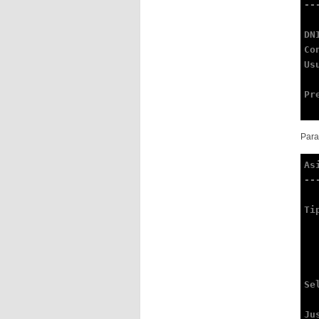
--
DN
Co
Us
Pr
Para
As
--
Ti
      
     
        3
        4
Se
Ju