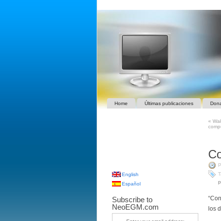
Home
Últimas publicaciones
Don
«
Wak
comp
Co
P
T
English
p
Español
“Con
Subscribe to
NeoEGM.com
los 