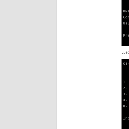
DN
Co
Us
Pr
Lueg
Si
--
1-
2-
3-
4-
0-
In