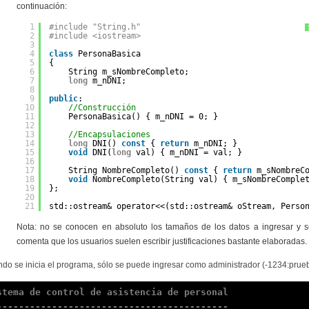
continuación:
1
#include "String.h"
2
#include <iostream>
3
4
class
PersonaBasica
5
{
6
String m_sNombreCompleto;
7
long
m_nDNI;
8
9
public
:
10
//Construcción
11
PersonaBasica() { m_nDNI = 0; }
12
13
//Encapsulaciones
14
long
DNI() 
const
{ 
return
m_nDNI; }
15
void
DNI(
long
val) { m_nDNI = val; }
16
17
String NombreCompleto() 
const
{ 
return
m_sNombreC
18
void
NombreCompleto(String val) { m_sNombreComple
19
};
20
21
std::ostream& operator<<(std::ostream& oStream, Perso
Nota: no se conocen en absoluto los tamaños de los datos a ingresar y 
comenta que los usuarios suelen escribir justificaciones bastante elaboradas.
do se inicia el programa, sólo se puede ingresar como administrador (-1234:pru
stema de control de asistencia de personal

------------------------------------------
