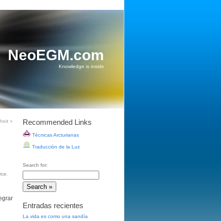
NeoEGM.com
Knowledge is inside
Recommended Links
nheit
»
Técnicas Arcturianas
Traducción de la Luz
Search for:
rce
,
egrar
Entradas recientes
La vida es como una sandía