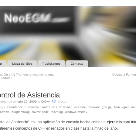
ar
Mapa del Sitio
Publicitantes
Contacto
e On LAN (Prender remotamente una
Celsius a Fahre
utadora)
ntrol de Asistencia
ublished on
julio 30, 2009
in
C/C++
.
Closed
ags:
attendance
,
c
,
console
,
control
,
dos
,
download
,
exercise
,
freeware
,
gnu gpl
,
linux
,
open sou
ortable
,
programming
,
source code
,
teaching
,
windows
,
wxdev
.
trol de Asistencia” es una aplicación de consola hecha como un
ejercicio
para int
diferentes conceptos de C++ enseñados en clase hasta la mitad del año.