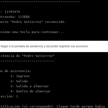
------------------------------------------

I: 12345678

ntraseña: 123bbb

uario "Pedro Gutierrez" reconocido.

esione una tecla para continuar...

 llegar a la pantalla de asistencia y así poder registrar sus acciones:
istencia de "Pedro Gutierrez"

-----------------------------

po de asistencia:

  1- Ingreso

   2- Salida

- Salida a almorzar

- Vuelta de almorzar

lección: 1

stificación (si corresponde): Llegué tarde porque había
