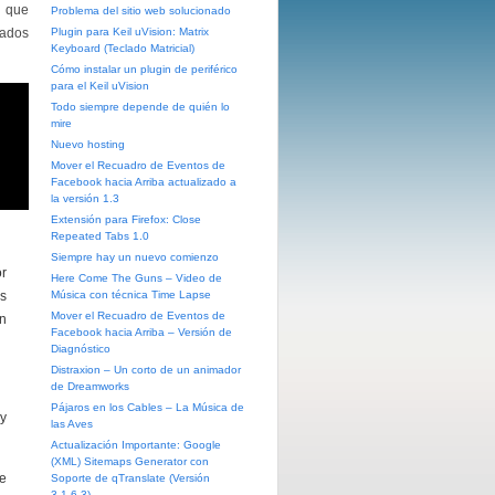
l que
Problema del sitio web solucionado
eados
Plugin para Keil uVision: Matrix
Keyboard (Teclado Matricial)
Cómo instalar un plugin de periférico
para el Keil uVision
Todo siempre depende de quién lo
mire
Nuevo hosting
Mover el Recuadro de Eventos de
Facebook hacia Arriba actualizado a
la versión 1.3
Extensión para Firefox: Close
Repeated Tabs 1.0
Siempre hay un nuevo comienzo
r
Here Come The Guns – Video de
s
Música con técnica Time Lapse
Mover el Recuadro de Eventos de
ón
Facebook hacia Arriba – Versión de
Diagnóstico
Distraxion – Un corto de un animador
de Dreamworks
Pájaros en los Cables – La Música de
y
las Aves
Actualización Importante: Google
(XML) Sitemaps Generator con
de
Soporte de qTranslate (Versión
3.1.6.3)