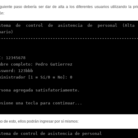
iguiente paso debería ser dar de alta a los diferentes usuarios utilizando la pr
ón:
stema de control de asistencia de personal (Alta 
uario)

--------------------------------------------------------
I: 12345678

mbre completo: Pedro Gutierrez

ssword: 123bbb

ministrador [1 = Sí/0 = No]: 0

rsona agregada satisfatoriamente.

esione una tecla para continuar...

o de esto, ellos podrán ingresar por sí mismos:
stema de control de asistencia de personal
