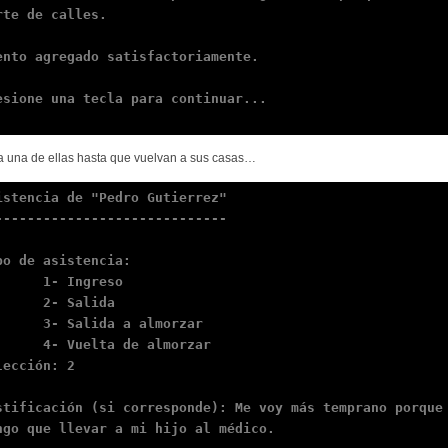
rte de calles.

ento agregado satisfactoriamente.

esione una tecla para continuar...

 una de ellas hasta que vuelvan a sus casas…
istencia de "Pedro Gutierrez"

-----------------------------

po de asistencia:

  1- Ingreso

   2- Salida

- Salida a almorzar

- Vuelta de almorzar

lección: 2

stificación (si corresponde): Me voy más temprano porque

ngo que llevar a mi hijo al médico.
