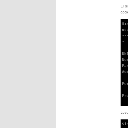
El s
opci
Si
us
--
-

DN
No
Pa
Ad
Pe
Pr
Lueg
Si