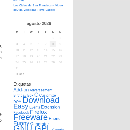
Los Cielos de San Francisco – Video
de Alta Velocidad (Time Lapse)
agosto 2026
M
T
W
T
F
S
S
1
2
3
4
5
6
7
8
9
o,
10
11
12
13
14
15
16
so
17
18
19
20
21
22
23
ra
24
25
26
27
28
29
30
31
« Dec
Etiquetas
Add-on
Advertisement
C
Birthday
Box
Customize
Download
DOM
Easy
Extension
Events
Firefox
Facebook
e
Freeware
Friend
o
Funny
Generator
GNU GPL