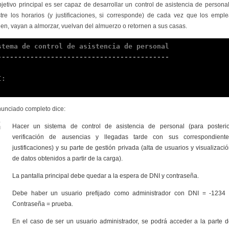
bjetivo principal es ser capaz de desarrollar un control de asistencia de persona
stre los horarios (y justificaciones, si corresponde) de cada vez que los empl
uen, vayan a almorzar, vuelvan del almuerzo o retornen a sus casas.
stema de control de asistencia de personal

------------------------------------------

:

nunciado completo dice:
Hacer un sistema de control de asistencia de personal (para posterio
verificación de ausencias y llegadas tarde con sus correspondiente
justificaciones) y su parte de gestión privada (alta de usuarios y visualizaci
de datos obtenidos a partir de la carga).
La pantalla principal debe quedar a la espera de DNI y contraseña.
Debe haber un usuario prefijado como administrador con DNI = -1234 
Contraseña = prueba.
En el caso de ser un usuario administrador, se podrá acceder a la parte 