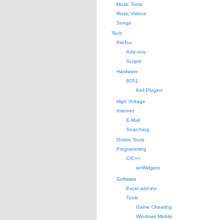
Music Tools
Music Videos
Songs
Tech
Firefox
Add-ons
Scripts
Hardware
8051
Keil Plugins
High Voltage
Internet
E-Mail
Searching
Online Tools
Programming
C/C++
wxWidgets
Software
Excel add-ins
Tools
Game Cheating
Windows Mobile