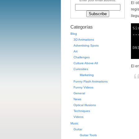
Enter your email address:
El o
regi
lleg
Categorías
Si
Blog
--
3D Animations
Advertising Spots
DNI
Art
Challenges
Culture Above All
El e
Curiosities
Marketing
Funny Flash Animations
Funny Videos
General
News
Optical Illusions
Techniques
Videos
Music
Guitar
Guitar Tools