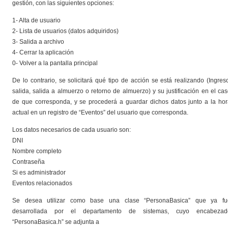
gestión, con las siguientes opciones:
1- Alta de usuario
2- Lista de usuarios (datos adquiridos)
3- Salida a archivo
4- Cerrar la aplicación
0- Volver a la pantalla principal
De lo contrario, se solicitará qué tipo de acción se está realizando (Ingres
salida, salida a almuerzo o retorno de almuerzo) y su justificación en el ca
de que corresponda, y se procederá a guardar dichos datos junto a la ho
actual en un registro de “Eventos” del usuario que corresponda.
Los datos necesarios de cada usuario son:
DNI
Nombre completo
Contraseña
Si es administrador
Eventos relacionados
Se desea utilizar como base una clase “PersonaBasica” que ya fu
desarrollada por el departamento de sistemas, cuyo encabezad
“PersonaBasica.h” se adjunta a