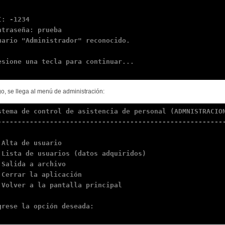
I: -1234

ntraseña: prueba

uario "Administrador" reconocido.

esione una tecla para continuar...

o, se llega al menú de administración:
stema de control de asistencia de personal (ADMNISTRACION
---------------------------------------------------------
 Alta de usuario

 Lista de usuarios (datos adquiridos)

 Salida a archivo

 Cerrar la aplicación

 Volver a la pantalla principal

grese la opción deseada:
