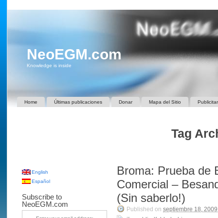
NeoEGM.com
Knowledge is inside
Home
Últimas publicaciones
Donar
Mapa del Sitio
Publicita
Tag Arch
Broma: Prueba de 
English
Comercial – Besan
Español
(Sin saberlo!)
Subscribe to
NeoEGM.com
Published on
septiembre 18, 2009