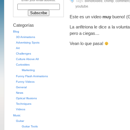
Enter your email address:
Tags:
blindfolded
,
chimp
,
commerc
youtube
.
Este es un video
muy
bueno! (
Categorías
La anfitriona le dice a la volun
Blog
pero a ciegas…
3D Animations
Advertising Spots
Vean lo que pasa!
Art
Challenges
Culture Above All
Curiosities
Marketing
Funny Flash Animations
Funny Videos
General
News
Optical Illusions
Techniques
Videos
Music
Guitar
Guitar Tools