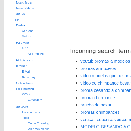
Music Tools
Music Videos
Songs
Tech
Firefox
Add-ons
Scripts
Hardware
8051
Incoming search terms 
Keil Plugins
youtub bromas a modelos
High Voltage
Internet
bromas a modelos
E-Mail
video modelos que besan
Searching
video de chimpancé besan
Online Tools
Programming
broma besando a chimpa
C/C++
broma chimpance
wxWidgets
prueba de besar
Software
bromas chimpances
Excel add-ins
Tools
vertical response versus 
Game Cheating
MODELO BESANDO A 
Windows Mobile