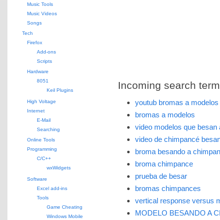
Music Tools
Music Videos
Songs
Tech
Firefox
Add-ons
Scripts
Hardware
8051
Incoming search terms 
Keil Plugins
youtub bromas a modelos
High Voltage
Internet
bromas a modelos
E-Mail
video modelos que besan
Searching
video de chimpancé besan
Online Tools
Programming
broma besando a chimpa
C/C++
broma chimpance
wxWidgets
prueba de besar
Software
bromas chimpances
Excel add-ins
Tools
vertical response versus 
Game Cheating
MODELO BESANDO A 
Windows Mobile