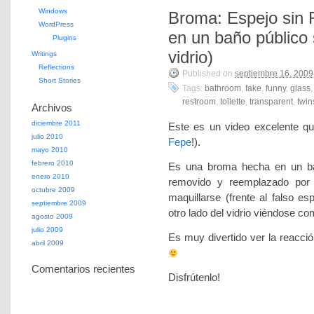
Windows
Broma: Espejo sin R
WordPress
en un baño público
Plugins
vidrio)
Writings
Reflections
Published on
septiembre 16, 2009
Short Stories
Tags:
bathroom
,
fake
,
funny
,
glass
restroom
,
toilette
,
transparent
,
twin
Archivos
diciembre 2011
Este es un video excelente q
julio 2010
Fepe
!).
mayo 2010
febrero 2010
Es una broma hecha en un bañ
enero 2010
removido y reemplazado por 
octubre 2009
maquillarse (frente al falso e
septiembre 2009
otro lado del vidrio viéndose com
agosto 2009
julio 2009
Es muy divertido ver la reacció
abril 2009
Comentarios recientes
Disfrútenlo!