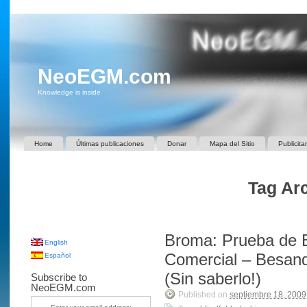
NeoEGM.com
Knowledge is inside
Home
Últimas publicaciones
Donar
Mapa del Sitio
Publicita
Tag Arc
Broma: Prueba de 
English
Comercial – Besan
Español
(Sin saberlo!)
Subscribe to
NeoEGM.com
Published on
septiembre 18, 2009