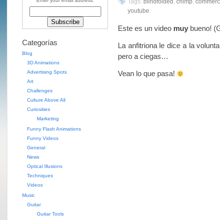
Enter your email address:
Tags:
blindfolded
,
chimp
,
commerc
youtube
.
Este es un video
muy
bueno! (
Categorías
La anfitriona le dice a la volun
Blog
pero a ciegas…
3D Animations
Advertising Spots
Vean lo que pasa!
Art
Challenges
Culture Above All
Curiosities
Marketing
Funny Flash Animations
Funny Videos
General
News
Optical Illusions
Techniques
Videos
Music
Guitar
Guitar Tools