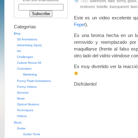
Enter your email address:
Tags:
bathroom
,
fake
,
funny
,
glass
restroom
,
toilette
,
transparent
,
twin
Este es un video excelente q
Fepe
!).
Categorías
Blog
Es una broma hecha en un bañ
3D Animations
removido y reemplazado por 
Advertising Spots
maquillarse (frente al falso e
Art
otro lado del vidrio viéndose com
Challenges
Culture Above All
Es muy divertido ver la reacció
Curiosities
Marketing
Funny Flash Animations
Disfrútenlo!
Funny Videos
General
News
Optical Illusions
Techniques
Videos
Music
Guitar
Guitar Tools