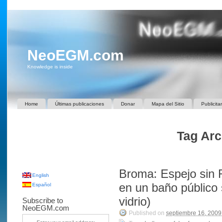
NeoEGM.com
Knowledge is inside
Home
Últimas publicaciones
Donar
Mapa del Sitio
Publicita
Tag Arc
Broma: Espejo sin R
English
en un baño público
Español
vidrio)
Subscribe to
NeoEGM.com
Published on
septiembre 16, 2009