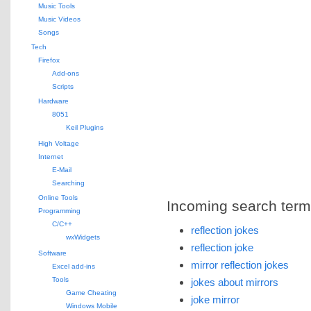
Music Tools
Music Videos
Songs
Tech
Firefox
Add-ons
Scripts
Hardware
8051
Keil Plugins
High Voltage
Internet
E-Mail
Searching
Online Tools
Incoming search terms 
Programming
C/C++
reflection jokes
wxWidgets
reflection joke
Software
mirror reflection jokes
Excel add-ins
Tools
jokes about mirrors
Game Cheating
joke mirror
Windows Mobile