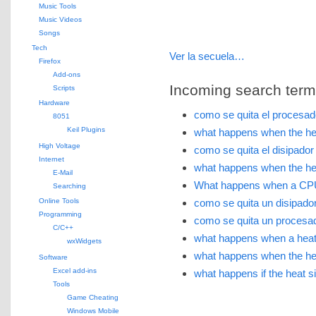
Music Tools
Music Videos
Songs
Tech
Ver la secuela…
Firefox
Add-ons
Incoming search terms 
Scripts
Hardware
como se quita el procesad
8051
Keil Plugins
what happens when the he
High Voltage
como se quita el disipador
Internet
what happens when the he
E-Mail
What happens when a CPU
Searching
Online Tools
como se quita un disipado
Programming
como se quita un procesa
C/C++
what happens when a heat
wxWidgets
what happens when the he
Software
Excel add-ins
what happens if the heat s
Tools
Game Cheating
Windows Mobile