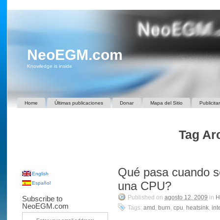
NeoEGM.com
Knowledge is inside
Home
Últimas publicaciones
Donar
Mapa del Sitio
Publicita
Tag Arc
Qué pasa cuando se 
English
una CPU?
Español
Published on
agosto 12, 2009
in
H
Subscribe to
NeoEGM.com
Tags:
amd
,
burn
,
cpu
,
heatsink
,
int