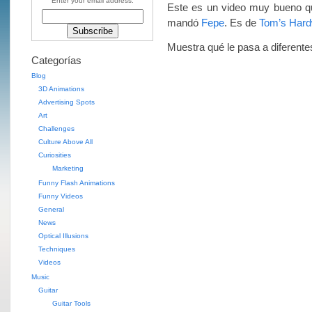
Enter your email address:
Este es un video muy bueno qu
mandó
Fepe
. Es de
Tom’s Hard
Muestra qué le pasa a diferente
Categorías
Blog
3D Animations
Advertising Spots
Art
Challenges
Culture Above All
Curiosities
Marketing
Funny Flash Animations
Funny Videos
General
News
Optical Illusions
Techniques
Videos
Music
Guitar
Guitar Tools