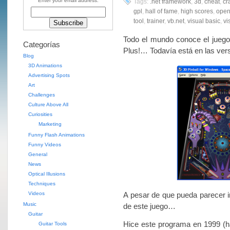
Enter your email address:
Tags:
.net framework
,
3d
,
cheat
,
cr
gpl
,
hall of fame
,
high scores
,
open
tool
,
trainer
,
vb.net
,
visual basic
,
vi
Todo el mundo conoce el juego
Categorías
Plus!… Todavía está en las ve
Blog
3D Animations
Advertising Spots
Art
Challenges
Culture Above All
Curiosities
Marketing
Funny Flash Animations
Funny Videos
General
News
Optical Illusions
Techniques
Videos
A pesar de que pueda parecer i
Music
de este juego…
Guitar
Hice este programa en 1999 (ha
Guitar Tools