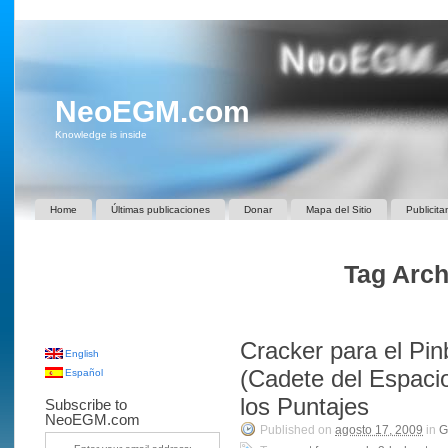
NeoEGM.com
Knowledge is inside
Home
Últimas publicaciones
Donar
Mapa del Sitio
Publicita
Tag Arch
Cracker para el Pi
English
(Cadete del Espaci
Español
los Puntajes
Subscribe to
NeoEGM.com
Published on
agosto 17, 2009
in
G