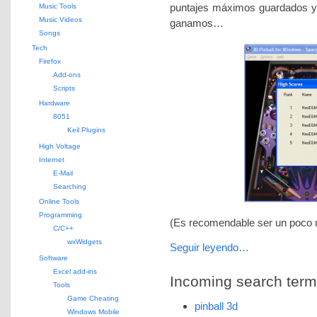
puntajes máximos guardados y 
Music Tools
Music Videos
ganamos…
Songs
Tech
Firefox
Add-ons
Scripts
Hardware
8051
Keil Plugins
High Voltage
Internet
E-Mail
Searching
Online Tools
Programming
(Es recomendable ser un poco m
C/C++
wxWidgets
Seguir leyendo…
Software
Excel add-ins
Incoming search terms 
Tools
Game Cheating
pinball 3d
Windows Mobile