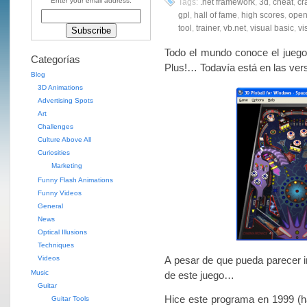
Enter your email address:
Tags:
.net framework
,
3d
,
cheat
,
cr
gpl
,
hall of fame
,
high scores
,
open
tool
,
trainer
,
vb.net
,
visual basic
,
vi
Todo el mundo conoce el juego
Categorías
Plus!… Todavía está en las ve
Blog
3D Animations
Advertising Spots
Art
Challenges
Culture Above All
Curiosities
Marketing
Funny Flash Animations
Funny Videos
General
News
Optical Illusions
Techniques
Videos
A pesar de que pueda parecer i
Music
de este juego…
Guitar
Hice este programa en 1999 (ha
Guitar Tools