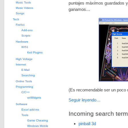
puntajes máximos guardados y 
Music Tools
Music Videos
ganamos…
Songs
Tech
Firefox
Add-ons
Scripts
Hardware
8051
Keil Plugins
High Voltage
Internet
E-Mail
Searching
Online Tools
Programming
(Es recomendable ser un poco m
C/C++
wxWidgets
Seguir leyendo…
Software
Excel add-ins
Incoming search terms 
Tools
Game Cheating
pinball 3d
Windows Mobile