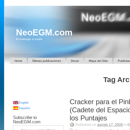
NeoEGM.com
Knowledge is inside
Home
Últimas publicaciones
Donar
Mapa del Sitio
Publicita
Tag Arc
Cracker para el Pi
English
(Cadete del Espaci
Español
los Puntajes
Subscribe to
NeoEGM.com
Published on
agosto 17, 2009
in
G