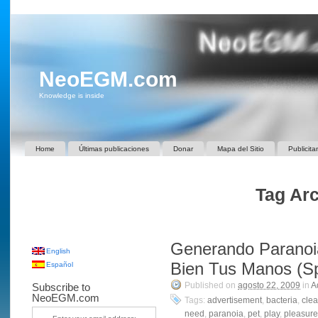
NeoEGM.com
Knowledge is inside
Home
Últimas publicaciones
Donar
Mapa del Sitio
Publicita
Tag Arc
Generando Paranoi
English
Bien Tus Manos (Spo
Español
Published on
agosto 22, 2009
in
A
Subscribe to
NeoEGM.com
Tags:
advertisement
,
bacteria
,
cle
need
,
paranoia
,
pet
,
play
,
pleasure