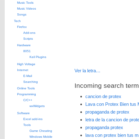
Music Tools
Music Videos
Songs
Tech
Firefox
Add-ons
Scripts
Hardware
8051
Keil Plugins
High Voltage
Ver la letra…
Internet
E-Mail
Searching
Incoming search terms 
Online Tools
Programming
cancion de protex
C/C++
Lava con Protex Bien tu
wxWidgets
propaganda de protex
Software
letra de la cancion de prot
Excel add-ins
Tools
propaganda protex
Game Cheating
lava con protex bien tus 
Windows Mobile