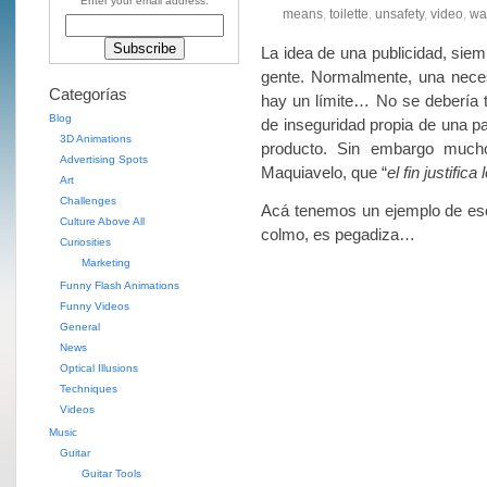
Enter your email address:
means
,
toilette
,
unsafety
,
video
,
wa
La idea de una publicidad, siem
gente. Normalmente, una neces
Categorías
hay un límite… No se debería t
Blog
de inseguridad propia de una p
3D Animations
producto. Sin embargo mucho
Advertising Spots
Maquiavelo, que “
el fin justific
Art
Challenges
Acá tenemos un ejemplo de eso.
Culture Above All
colmo, es pegadiza…
Curiosities
Marketing
Funny Flash Animations
Funny Videos
General
News
Optical Illusions
Techniques
Videos
Music
Guitar
Guitar Tools