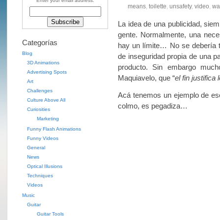
Enter your email address:
means
,
toilette
,
unsafety
,
video
,
wa
La idea de una publicidad, siem
gente. Normalmente, una neces
Categorías
hay un límite… No se debería t
Blog
de inseguridad propia de una p
3D Animations
producto. Sin embargo mucho
Advertising Spots
Maquiavelo, que “
el fin justific
Art
Challenges
Acá tenemos un ejemplo de eso.
Culture Above All
colmo, es pegadiza…
Curiosities
Marketing
Funny Flash Animations
Funny Videos
General
News
Optical Illusions
Techniques
Videos
Music
Guitar
Guitar Tools