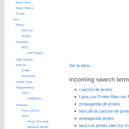
Music Tools
Music Videos
Songs
Tech
Firefox
Add-ons
Scripts
Hardware
8051
Keil Plugins
High Voltage
Ver la letra…
Internet
E-Mail
Searching
Incoming search terms 
Online Tools
Programming
cancion de protex
C/C++
Lava con Protex Bien tu
wxWidgets
propaganda de protex
Software
letra de la cancion de prot
Excel add-ins
Tools
propaganda protex
Game Cheating
lava con protex bien tus 
Windows Mobile