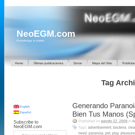
NeoEGM.com
Knowledge is inside
Home
Últimas publicaciones
Donar
Mapa del Sitio
Publicita
Tag Archi
Generando Paranoi
English
Bien Tus Manos (Spo
Español
Published on
agosto 22, 2009
in
A
Subscribe to
NeoEGM.com
Tags:
advertisement
,
bacteria
,
cle
need
,
paranoia
,
pet
,
play
,
pleasure