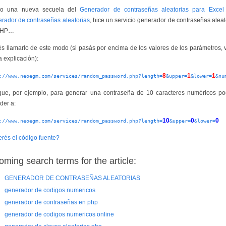
o una nueva secuela del
Generador de contraseñas aleatorias para Excel
rador de contraseñas aleatorias
, hice un servicio generador de contraseñas aleat
PHP…
s llamarlo de este modo (si pasás por encima de los valores de los parámetros, 
a explicación):
8
1
1
://www.neoegm.com/services/random_password.php?length=
&upper=
&lower=
&nu
que, por ejemplo, para generar una contraseña de 10 caracteres numéricos po
der a:
10
0
0
://www.neoegm.com/services/random_password.php?length=
&upper=
&lower=
rés el código fuente?
oming search terms for the article:
GENERADOR DE CONTRASEÑAS ALEATORIAS
generador de codigos numericos
generador de contraseñas en php
generador de codigos numericos online