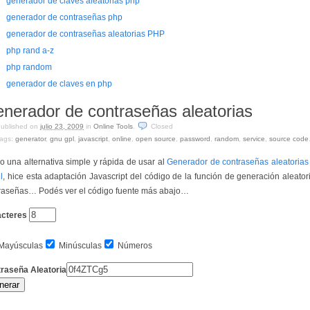
generador de claves aleatorias php
generador de contraseñas php
generador de contraseñas aleatorias PHP
php rand a-z
php random
generador de claves en php
nerador de contraseñas aleatorias
ublished on
julio 23, 2009
in
Online Tools
.
Closed
ags:
generator
,
gnu gpl
,
javascript
,
online
,
open source
,
password
,
random
,
service
,
source code
 una alternativa simple y rápida de usar al
Generador de contraseñas aleatorias
l
, hice esta adaptación Javascript del código de la función de generación aleator
raseñas… Podés ver el código fuente más abajo…
cteres
Mayúsculas
Minúsculas
Números
raseña Aleatoria