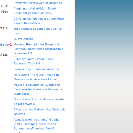
Problema del sitio web solucionado
y el
Plugin para Keil uVision: Matrix
orias
Keyboard (Teclado Matricial)
Cómo instalar un plugin de periférico
para el Keil uVision
ves a
Todo siempre depende de quién lo
mire
Nuevo hosting
1
Mover el Recuadro de Eventos de
mbers=
Facebook hacia Arriba actualizado a
la versión 1.3
drías
Extensión para Firefox: Close
Repeated Tabs 1.0
Siempre hay un nuevo comienzo
Here Come The Guns – Video de
Música con técnica Time Lapse
Mover el Recuadro de Eventos de
Facebook hacia Arriba – Versión de
Diagnóstico
Distraxion – Un corto de un animador
de Dreamworks
Pájaros en los Cables – La Música de
las Aves
Actualización Importante: Google
(XML) Sitemaps Generator con
Soporte de qTranslate (Versión
3.1.6.3)