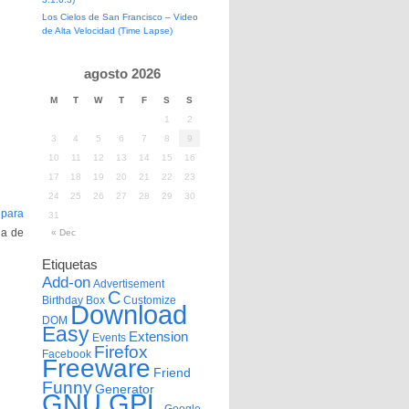
Los Cielos de San Francisco – Video
de Alta Velocidad (Time Lapse)
agosto 2026
M
T
W
T
F
S
S
1
2
3
4
5
6
7
8
9
10
11
12
13
14
15
16
17
18
19
20
21
22
23
.
24
25
26
27
28
29
30
 para
31
ia de
« Dec
Etiquetas
Add-on
Advertisement
C
Birthday
Box
Customize
Download
DOM
Easy
Extension
Events
Firefox
Facebook
Freeware
Friend
Funny
Generator
GNU GPL