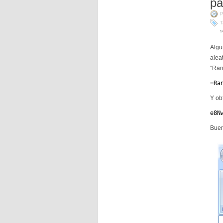
pa
P
T
s
Algu
alea
“Ran
=Ra
Y ob
e8N
Buen