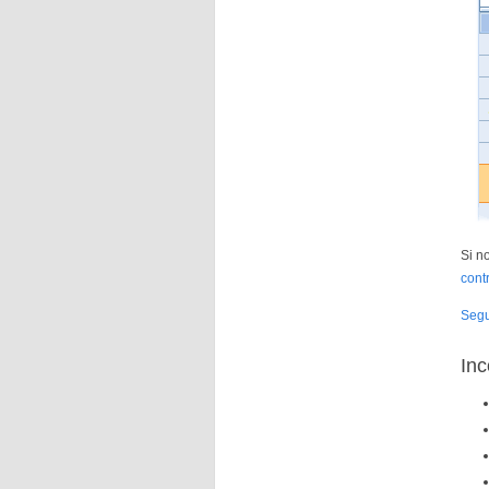
Si n
cont
Segu
Inc