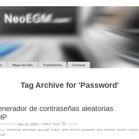
ar
Mapa del Sitio
Publicitantes
Contacto
Tag Archive for 'Password'
nerador de contraseñas aleatorias
HP
ublished on
julio 23, 2009
in
Online Tools
.
Closed
ags:
download
,
generator
,
gnu gpl
,
online
,
open source
,
password
,
php
,
random
,
service
,
source
ode
.