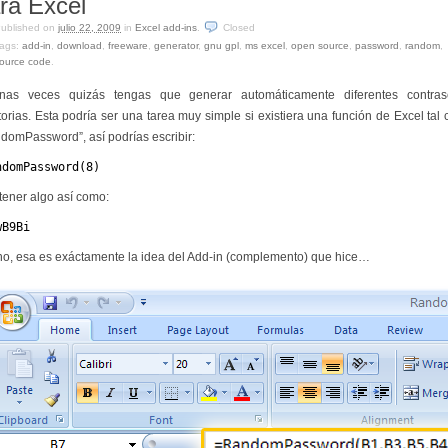
ra Excel
ublished on
julio 22, 2009
in
Excel add-ins
.
Closed
ags:
add-in
,
download
,
freeware
,
generator
,
gnu gpl
,
ms excel
,
open source
,
password
,
random
,
ource code
.
nas veces quizás tengas que generar automáticamente diferentes contra
torias. Esta podría ser una tarea muy simple si existiera una función de Excel tal
domPassword”, así podrías escribir:
ndomPassword(8)
tener algo así como:
wB9Bi
o, esa es exáctamente la idea del Add-in (complemento) que hice…