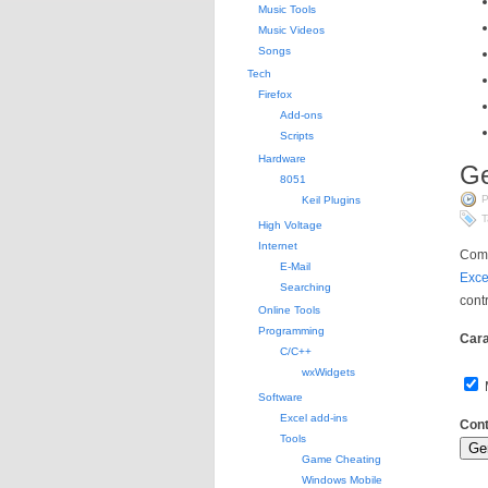
Music Tools
Music Videos
Songs
Tech
Firefox
Add-ons
Scripts
Hardware
Ge
8051
P
Keil Plugins
T
High Voltage
Internet
Como
E-Mail
Exce
Searching
cont
Online Tools
Programming
Cara
C/C++
wxWidgets
Software
Excel add-ins
Cont
Tools
Game Cheating
Windows Mobile