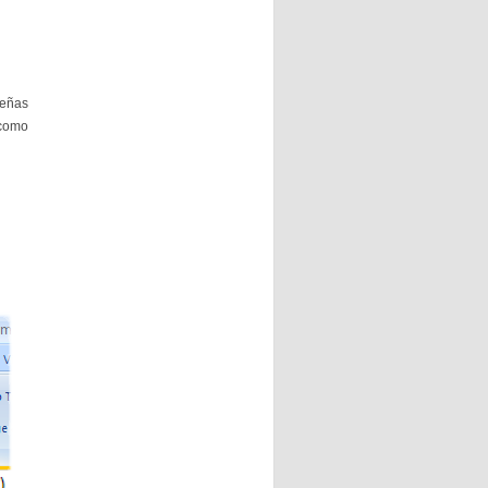
señas
 como