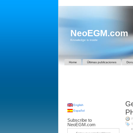
NeoEGM.com
Knowledge is inside
Home
Últimas publicaciones
Don
Ge
English
P
Español
P
Subscribe to
NeoEGM.com
T
c