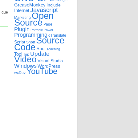
Google
GreaseMonkey
Include
Javascript
Internet
r que
Open
Marketing
Source
Page
Plugin
Portable
Power
Programming
qTranslate
Source
Script
Short
Code
Spot
Teaching
Update
Tool
Top
Video
Visual Studio
Windows
WordPress
YouTube
wxDev