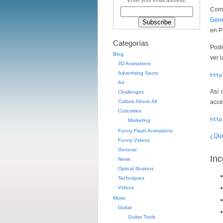
Enter your email address:
Com
Gene
en 
Categorías
Podé
Blog
ver l
3D Animations
Advertising Spots
http
Art
Así 
Challenges
Culture Above All
acce
Curiosities
http
Marketing
Funny Flash Animations
¿Que
Funny Videos
General
Inc
News
Optical Illusions
Techniques
Videos
Music
Guitar
Guitar Tools