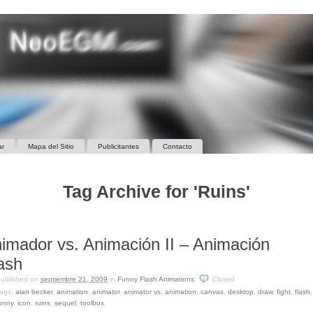
ar
Mapa del Sitio
Publicitantes
Contacto
Tag Archive for 'Ruins'
imador vs. Animación II – Animación
ash
ublished on
septiembre 21, 2009
in
Funny Flash Animations
.
Closed
ags:
alan becker
,
animation
,
animator
,
animator vs. animation
,
canvas
,
desktop
,
draw
,
fight
,
flash
,
unny
,
icon
,
ruins
,
sequel
,
toolbox
.