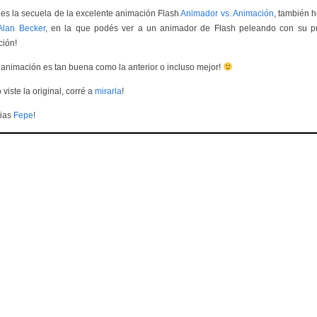
 es la secuela de la excelente animación Flash
Animador vs. Animación
, también 
Alan Becker
, en la que podés ver a un animador de Flash peleando con su p
ción!
 animación es tan buena como la anterior o incluso mejor!
 viste la original, corré a
mirarla
!
ias
Fepe
!