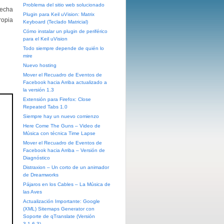
Problema del sitio web solucionado
hecha
Plugin para Keil uVision: Matrix
ropia
Keyboard (Teclado Matricial)
Cómo instalar un plugin de periférico
para el Keil uVision
Todo siempre depende de quién lo
mire
Nuevo hosting
Mover el Recuadro de Eventos de
Facebook hacia Arriba actualizado a
la versión 1.3
Extensión para Firefox: Close
Repeated Tabs 1.0
Siempre hay un nuevo comienzo
Here Come The Guns – Video de
Música con técnica Time Lapse
Mover el Recuadro de Eventos de
Facebook hacia Arriba – Versión de
Diagnóstico
Distraxion – Un corto de un animador
de Dreamworks
Pájaros en los Cables – La Música de
las Aves
Actualización Importante: Google
(XML) Sitemaps Generator con
Soporte de qTranslate (Versión
3.1.6.3)