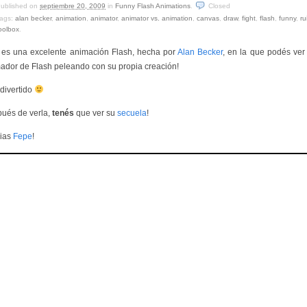
ublished on
septiembre 20, 2009
in
Funny Flash Animations
.
Closed
ags:
alan becker
,
animation
,
animator
,
animator vs. animation
,
canvas
,
draw
,
fight
,
flash
,
funny
,
ru
oolbox
.
 es una excelente animación Flash, hecha por
Alan Becker
, en la que podés ver
ador de Flash peleando con su propia creación!
divertido
ués de verla,
tenés
que ver su
secuela
!
ias
Fepe
!