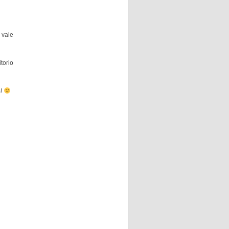
 vale
torio
s!