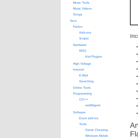
Music Tools
Music Videos
Songs
Tech
Firefox
Add-ons
Inc
Scripts
Hardware
8051
Keil Plugins
High Voltage
Internet
E-Mail
Searching
Online Tools
Programming
C/C++
wxWidgets
Software
Excel add-ins
An
Tools
Game Cheating
Fl
Windows Mobile