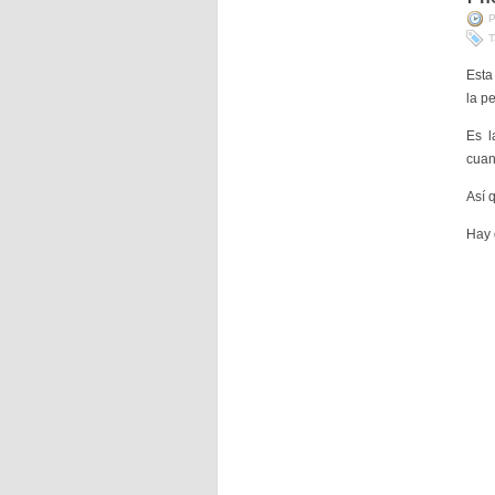
P
T
Esta
la p
Es l
cuan
Así 
Hay 