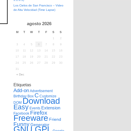
Los Cielos de San Francisco – Video
de Alta Velocidad (Time Lapse)
agosto 2026
M
T
W
T
F
S
S
1
2
3
4
5
6
7
8
9
10
11
12
13
14
15
16
17
18
19
20
21
22
23
24
25
26
27
28
29
30
31
« Dec
Etiquetas
Add-on
Advertisement
C
Birthday
Box
Customize
Download
DOM
Easy
Extension
Events
Firefox
Facebook
Freeware
Friend
Funny
Generator
GNU GPL