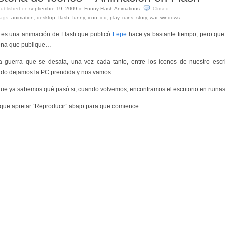
ublished on
septiembre 19, 2009
in
Funny Flash Animations
.
Closed
ags:
animation
,
desktop
,
flash
,
funny
,
icon
,
icq
,
play
,
ruins
,
story
,
war
,
windows
.
 es una animación de Flash que publicó
Fepe
hace ya bastante tiempo, pero que
ena que publique…
a guerra que se desata, una vez cada tanto, entre los íconos de nuestro escri
do dejamos la PC prendida y nos vamos…
que ya sabemos qué pasó si, cuando volvemos, encontramos el escritorio en ruina
que apretar “Reproducir” abajo para que comience…