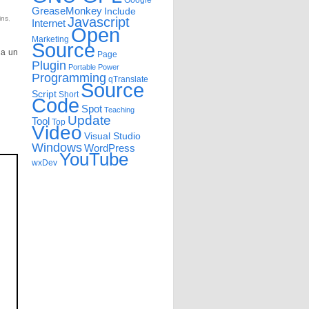
Google
GreaseMonkey
Include
ins
,
Javascript
Internet
Open
Marketing
Source
 a un
Page
Plugin
Portable
Power
Programming
qTranslate
Source
Script
Short
Code
Spot
Teaching
Update
Tool
Top
Video
Visual Studio
Windows
WordPress
YouTube
wxDev