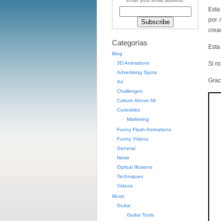
Enter your email address:
Esta
por
crea
Categorías
Esta
Blog
3D Animations
Si no
Advertising Spots
Grac
Art
Challenges
Culture Above All
Curiosities
Marketing
Funny Flash Animations
Funny Videos
General
News
Optical Illusions
Techniques
Videos
Music
Guitar
Guitar Tools