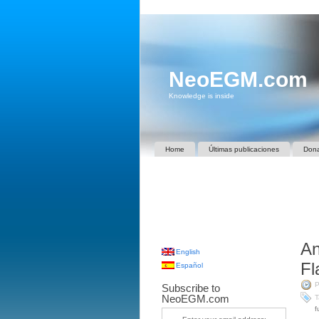
NeoEGM.com
Knowledge is inside
Home
Últimas publicaciones
Don
An
English
Fl
Español
P
Subscribe to
NeoEGM.com
T
f