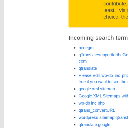
contribut
least, vi
choice; the
Incoming search terms 
neoegm
qTranslatesupportforthe
com
qtranslate
Please edit wp-db inc p
true if you want to see the
google xml sitemap
Google XML Sitemaps with
wp-db inc php
qtrans_convertURL
wordpress sitemap qtransl
qtranslate google