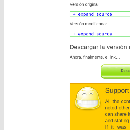
Versión original:
+ expand source
Versión modificada:
+ expand source
Descargar la versión 
Ahora, finalmente, el link…
Desca
Support
All the con
noted other
can share i
and stating
If it was