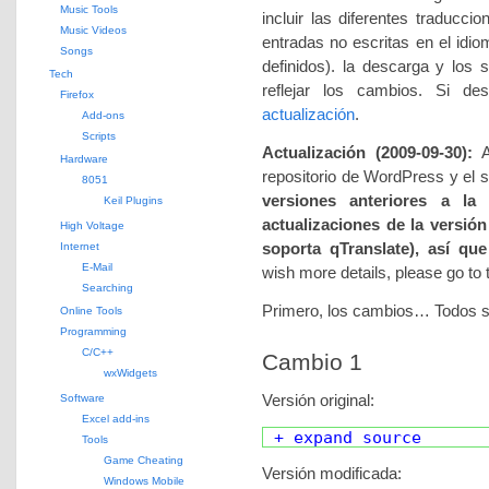
Music Tools
incluir las diferentes traduccio
Music Videos
entradas no escritas en el idio
Songs
definidos). la descarga y los 
Tech
reflejar los cambios. Si de
Firefox
actualización
.
Add-ons
Scripts
Actualización (2009-09-30):
Ac
Hardware
repositorio de WordPress y el s
8051
versiones anteriores a la 
Keil Plugins
actualizaciones de la versión
High Voltage
soporta qTranslate), así que
Internet
E-Mail
wish more details, please go to
Searching
Primero, los cambios… Todos s
Online Tools
Programming
C/C++
Cambio 1
wxWidgets
Versión original:
Software
Excel add-ins
+ expand source
Tools
Game Cheating
Versión modificada:
Windows Mobile