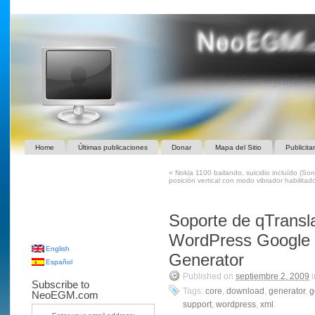
Home
Últimas publicaciones
Donar
Mapa del Sitio
Publicita
«
Nokia 1100 bailando, suicidio incluído (S
posición vertical con modo vibrador habilitad
Soporte de qTransla
WordPress Google 
English
Generator
Español
Published on
septiembre 2, 2009
i
Subscribe to
Tags:
core
,
download
,
generator
,
g
NeoEGM.com
support
,
wordpress
,
xml
.