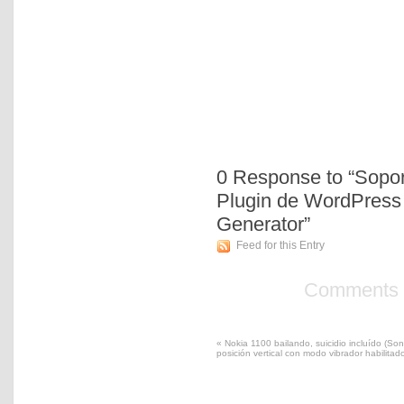
0
Response to “Soport
Plugin de WordPress
Generator”
Feed for this Entry
Comments a
«
Nokia 1100 bailando, suicidio incluído (S
posición vertical con modo vibrador habilitad