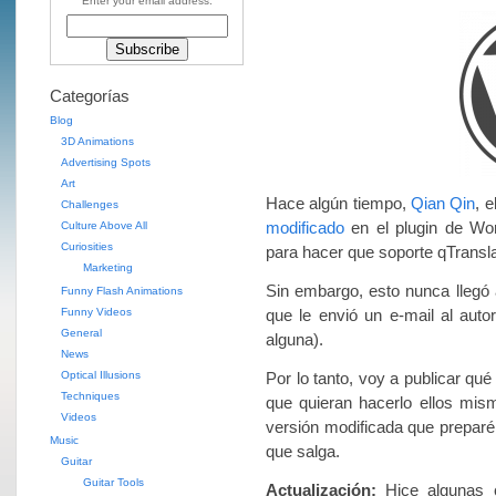
Enter your email address:
Categorías
Blog
3D Animations
Advertising Spots
Art
Hace algún tiempo,
Qian Qin
, 
Challenges
modificado
en el plugin de W
Culture Above All
Curiosities
para hacer que soporte qTransla
Marketing
Sin embargo, esto nunca llegó 
Funny Flash Animations
Funny Videos
que le envió un e-mail al auto
General
alguna).
News
Optical Illusions
Por lo tanto, voy a publicar qué
Techniques
que quieran hacerlo ellos mism
Videos
versión modificada que preparé
Music
que salga.
Guitar
Guitar Tools
Actualización:
Hice algunas c