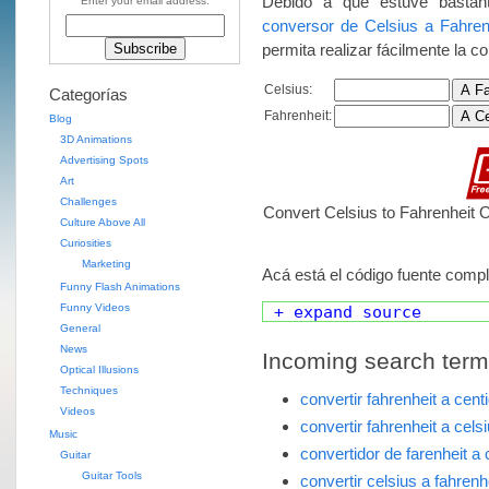
Debido a que estuve bastan
Enter your email address:
conversor de Celsius a Fahren
permita realizar fácilmente la c
Celsius:
Categorías
Fahrenheit:
Blog
3D Animations
Advertising Spots
Art
Challenges
Convert Celsius to Fahrenheit On
Culture Above All
Curiosities
Marketing
Acá está el código fuente compl
Funny Flash Animations
Funny Videos
+ expand source
General
News
Incoming search terms 
Optical Illusions
Techniques
convertir fahrenheit a cent
Videos
convertir fahrenheit a cels
Music
convertidor de farenheit a 
Guitar
Guitar Tools
convertir celsius a fahrenh