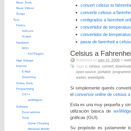
Music Tools
convert celsius to fahrenhe
Music Videos
convertir celsius a farenhei
Songs
centigrados a farenheit onl
Tech
Firefox
convertidor de temperatura
Add-ons
convertidor de temperatura
Scripts
pasar de farenheit a celsiu
Hardware
8051
Celsius a Fahrenhei
Keil Plugins
Published on
julio 31, 2009
in
wxW
High Voltage
Internet
Tags:
c
,
celsius
,
convert
,
download
E-Mail
open source
,
portable
,
programmi
Searching
wxdev
,
wxwidgets
.
Online Tools
Si simplemente querés convertir
Programming
el
conversor online de celsius a
C/C++
wxWidgets
Esta es una muy pequeña y simp
Software
utilización básica de
wxWidge
Excel add-ins
gráficas (GUI).
Tools
Game Cheating
Su propósito es justamente l
Windows Mobile