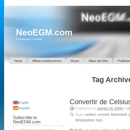
NeoEGM.com
Knowledge is inside
Home
Últimas publicaciones
Donar
Mapa del Sitio
Publicita
Tag Archive
Convertir de Celsiu
English
Español
Published on
agosto 16, 2009
in
O
Tags:
celsius
,
convert
,
fahrenheit
,
Subscribe to
temperature
,
tool
.
NeoEGM.com