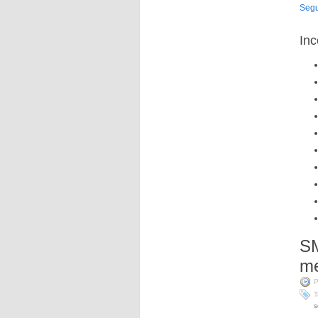
Segu
Inc
SM
me
P
T
s