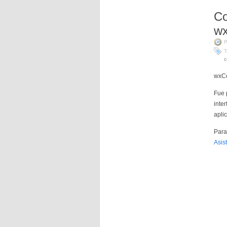
Co
wx
P
T
c
wxCo
Fue 
inte
apli
Para 
Asis