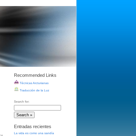
Recommended Links
Técnicas Arcturianas
Traducción de la Luz
Search for:
Entradas recientes
La vida es como una sandía
ice
,