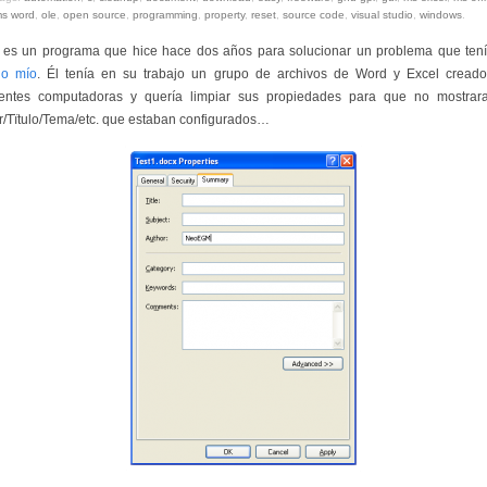
s word
,
ole
,
open source
,
programming
,
property
,
reset
,
source code
,
visual studio
,
windows
.
 es un programa que hice hace dos años para solucionar un problema que ten
go mío
. Él tenía en su trabajo un grupo de archivos de Word y Excel cread
rentes computadoras y quería limpiar sus propiedades para que no mostrar
r/Tïtulo/Tema/etc. que estaban configurados…