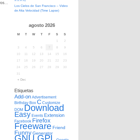
ivos…
Los Cielos de San Francisco – Video
de Alta Velocidad (Time Lapse)
agosto 2026
M
T
W
T
F
S
S
1
2
3
4
5
6
7
8
9
10
11
12
13
14
15
16
17
18
19
20
21
22
23
24
25
26
27
28
29
30
31
« Dec
Etiquetas
Add-on
Advertisement
C
Birthday
Box
Customize
Download
DOM
Easy
Extension
Events
Firefox
Facebook
Freeware
Friend
Funny
Generator
GNU GPL