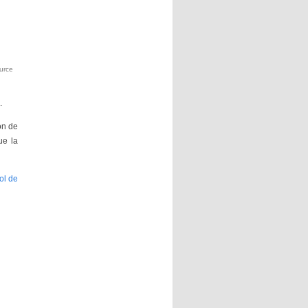
urce
.
ón de
ue la
ol de