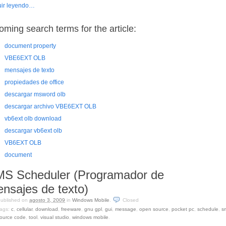
ir leyendo…
oming search terms for the article:
document property
VBE6EXT OLB
mensajes de texto
propiedades de office
descargar msword olb
descargar archivo VBE6EXT OLB
vb6ext olb download
descargar vb6ext olb
VB6EXT OLB
document
S Scheduler (Programador de
nsajes de texto)
ublished on
agosto 3, 2009
in
Windows Mobile
.
Closed
ags:
c
,
cellular
,
download
,
freeware
,
gnu gpl
,
gui
,
message
,
open source
,
pocket pc
,
schedule
,
s
ource code
,
tool
,
visual studio
,
windows mobile
.