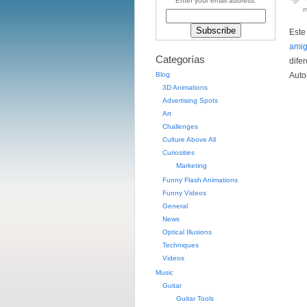
Enter your email address:
m
Este
ami
Categorías
dife
Blog
Auto
3D Animations
Advertising Spots
Art
Challenges
Culture Above All
Curiosities
Marketing
Funny Flash Animations
Funny Videos
General
News
Optical Illusions
Techniques
Videos
Music
Guitar
Guitar Tools