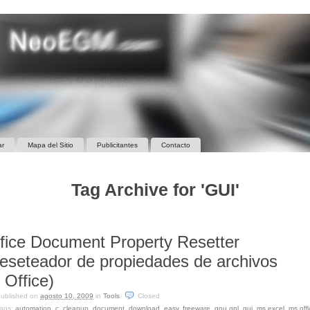
ar
Mapa del Sitio
Publicitantes
Contacto
Tag Archive for 'GUI'
fice Document Property Resetter
eseteador de propiedades de archivos
 Office)
ublished on
agosto 10, 2009
in
Tools
.
Closed
ags:
automation
,
c
,
cleanup
,
document
,
download
,
easy
,
freeware
,
gnu gpl
,
gui
,
ms excel
,
ms off