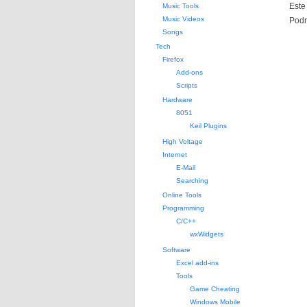
Este
Music Tools
Music Videos
Podr
Songs
Tech
Firefox
Add-ons
Scripts
Hardware
8051
Keil Plugins
High Voltage
Internet
E-Mail
Searching
Online Tools
Programming
C/C++
wxWidgets
Software
Excel add-ins
Tools
Game Cheating
Windows Mobile