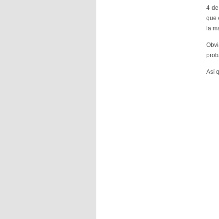
4 de
que 
la 
Obvi
prob
Así 