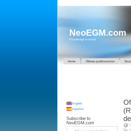
NeoEGM.com
Knowledge is inside
Home
Últimas publicaciones
Don
Of
English
(R
Español
de
Subscribe to
NeoEGM.com
P
T