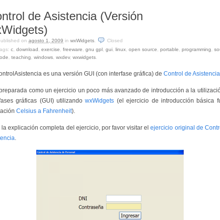
ntrol de Asistencia (Versión
Widgets)
ublished on
agosto 1, 2009
in
wxWidgets
.
Closed
ags:
c
,
download
,
exercise
,
freeware
,
gnu gpl
,
gui
,
linux
,
open source
,
portable
,
programming
,
so
ode
,
teaching
,
windows
,
wxdev
,
wxwidgets
.
ntrolAsistencia es una versión GUI (con interfase gráfica) de
Control de Asistencia
preparada como un ejercicio un poco más avanzado de introducción a la utilizaci
rfases gráficas (GUI) utilizando
wxWidgets
(el ejercicio de introducción básica f
cación
Celsius a Fahrenheit
).
la explicación completa del ejercicio, por favor visitar el
ejercicio original de Contr
tencia
.