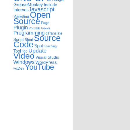
Google
GreaseMonkey
Include
Javascript
Internet
Open
Marketing
Source
Page
Plugin
Portable
Power
Programming
qTranslate
Source
Script
Short
Code
Spot
Teaching
Update
Tool
Top
Video
Visual Studio
Windows
WordPress
YouTube
wxDev