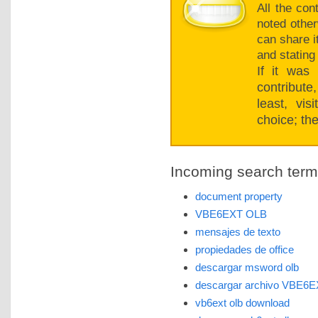
All the con
noted other
can share i
and stating
If it was
contribut
least, vi
choice; the
Incoming search terms 
document property
VBE6EXT OLB
mensajes de texto
propiedades de office
descargar msword olb
descargar archivo VBE6
vb6ext olb download