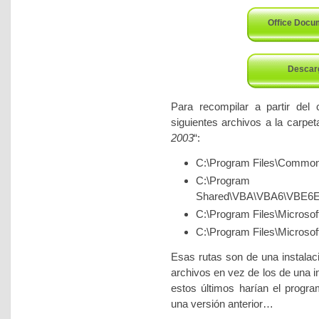
Office Docum
Descarg
Para recompilar a partir del 
siguientes archivos a la carpet
2003
“:
C:\Program Files\Common
C:\Program Fil
Shared\VBA\VBA6\VBE6
C:\Program Files\Microsof
C:\Program Files\Microsoft
Esas rutas son de una instala
archivos en vez de los de una in
estos últimos harían el progr
una versión anterior…