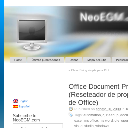
Home
Últimas publicaciones
Donar
Mapa del Sitio
Publicita
«
Clase String simple para C++
Office Document Pr
(Reseteador de pro
de Office)
English
Español
Published on
agosto 10, 2009
in
T
Subscribe to
Tags:
automation
,
c
,
cleanup
,
docu
NeoEGM.com
excel
,
ms office
,
ms word
,
ole
,
ope
visual studio
,
windows
.