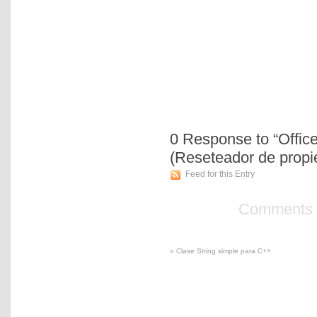
0
Response to “Offic
(Reseteador de propi
Feed for this Entry
Comments a
«
Clase String simple para C++