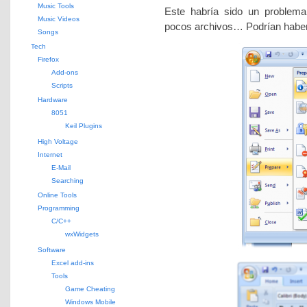
Music Tools
Este habría sido un problema
Music Videos
pocos archivos… Podrían habe
Songs
Tech
Firefox
Add-ons
Scripts
Hardware
8051
Keil Plugins
High Voltage
Internet
E-Mail
Searching
Online Tools
Programming
C/C++
wxWidgets
Software
Excel add-ins
Tools
Game Cheating
Windows Mobile