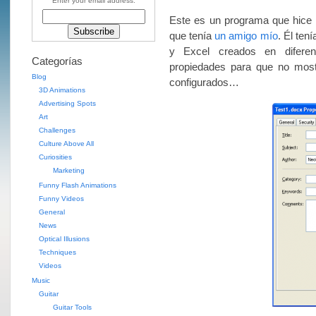
Enter your email address:
Este es un programa que hice 
que tenía
un amigo mío
. Él ten
y Excel creados en diferen
Categorías
propiedades para que no mostr
Blog
configurados…
3D Animations
Advertising Spots
Art
Challenges
Culture Above All
Curiosities
Marketing
Funny Flash Animations
Funny Videos
General
News
Optical Illusions
Techniques
Videos
Music
Guitar
Guitar Tools