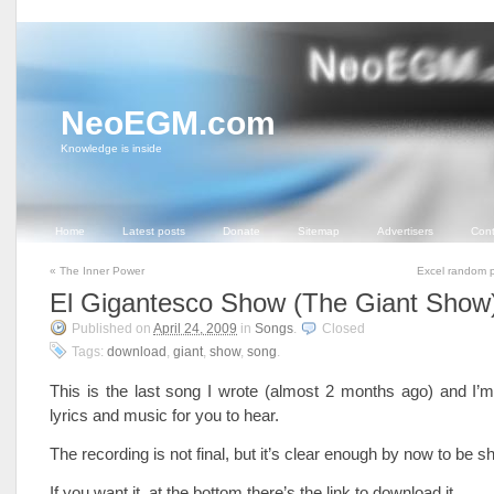
NeoEGM.com
Knowledge is inside
Home
Latest posts
Donate
Sitemap
Advertisers
Cont
«
The Inner Power
Excel random 
El Gigantesco Show (The Giant Show
Published on
April 24, 2009
in
Songs
.
Closed
Tags:
download
,
giant
,
show
,
song
.
This is the last song I wrote (almost 2 months ago) and I’m 
lyrics and music for you to hear.
The recording is not final, but it’s clear enough by now to be s
If you want it, at the bottom there’s the link to download it.